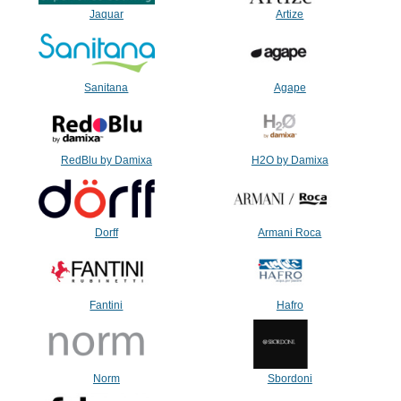
Jaquar
Artize
Sanitana
Agape
RedBlu by Damixa
H2O by Damixa
Dorff
Armani Roca
Fantini
Hafro
Norm
Sbordoni