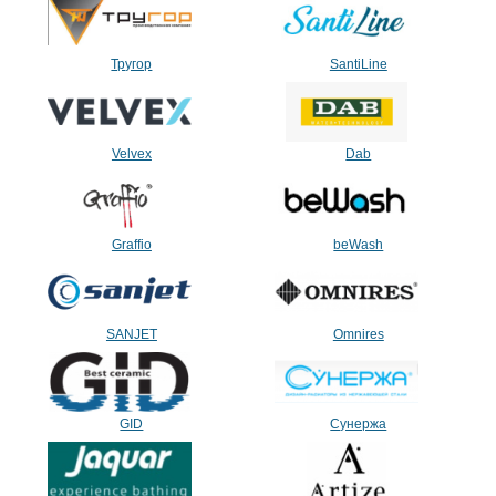
Тругор
SantiLine
Velvex
Dab
Graffio
beWash
SANJET
Omnires
GID
Сунержа