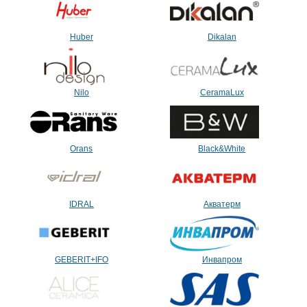
Huber
Dikalan
Nilo
CeramaLux
Orans
Black&White
IDRAL
Акватерм
GEBERIT+IFO
Инвапром