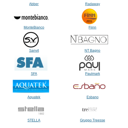
Abber
Radaway
MonteBianco
Fiinn
Sanvit
NT Bagno
SFA
Paulmark
Aquatek
Esbano
STELLA
Gruppo Treesse