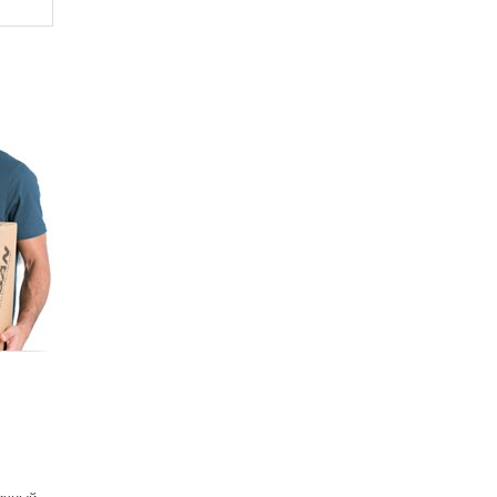
бина
sbano
белый,
ссажа,
 ₽
 низкий