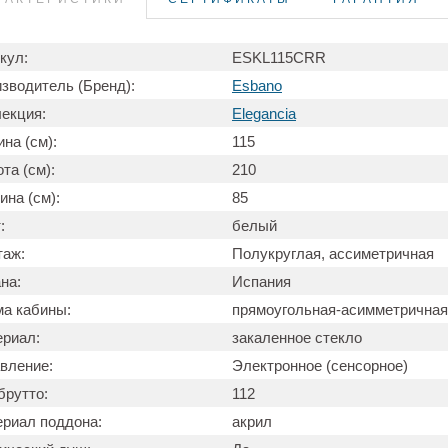
кул:
ESKL115СRR
зводитель (Бренд):
Esbano
екция:
Elegancia
на (см):
115
та (см):
210
ина (см):
85
:
белый
таж:
Полукруглая, ассиметричная
на:
Испания
а кабины:
прямоугольная-асимметричная
риал:
закаленное стекло
вление:
Электронное (сенсорное)
брутто:
112
риал поддона:
акрил