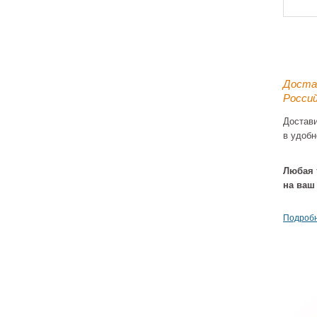
Доста
Россий
Достав
в удобн
Душе
80x12
(ESK
Любая 
черн
6
на ваш
Подробн