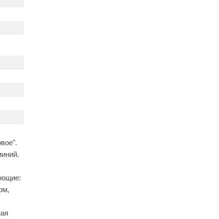
вое".
миний.
ующие:
ом,
ная