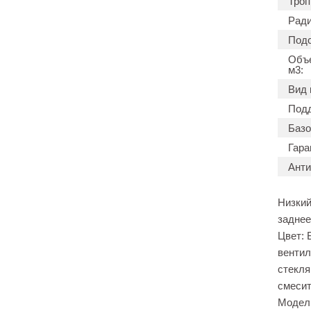
Троп
Ради
Подс
Объе
м3:
Вид 
Подд
Базо
Гара
Анти
Низкий
заднее
Цвет: 
вентил
стекля
смесит
Модели