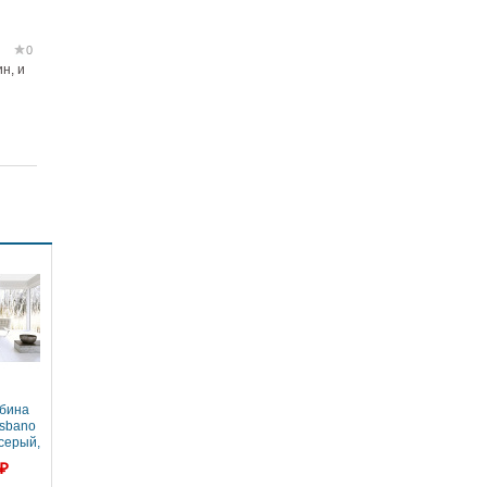
0
н, и
бина
sbano
серый,
зкий
 ₽