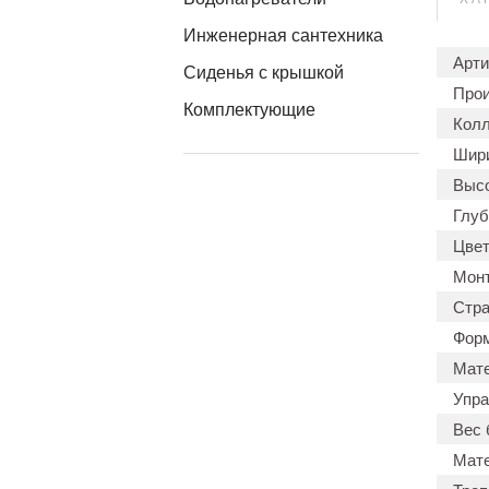
Инженерная сантехника
Арти
Сиденья с крышкой
Прои
Комплектующие
Колл
Шири
Высо
Глуб
Цвет
Мон
Стра
Форм
Мате
Упра
Вес 
Мате