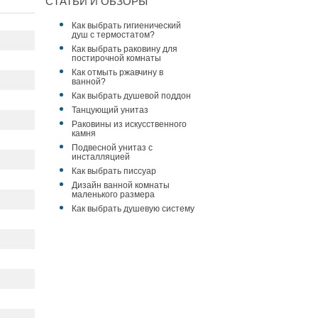
СТАТЬИ И ОБЗОРЫ
Как выбрать гигиенический
душ с термостатом?
Как выбрать раковину для
постирочной комнаты
Как отмыть ржавчину в
ванной?
Как выбрать душевой поддон
Танцующий унитаз
Раковины из искусственного
камня
Подвесной унитаз с
инсталляцией
Как выбрать писсуар
Дизайн ванной комнаты
маленького размера
Как выбрать душевую систему