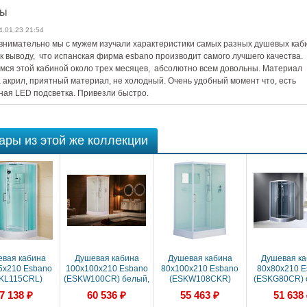
вы
4.01.23 21:54
 внимательно мы с мужем изучали характеристики самых разных душевых каби
к выводу, что испанская фирма esbano производит самого лучшего качества.
мся этой кабиной около трех месяцев, абсолютно всем довольны. Материал
 акрил, приятный материал, не холодный. Очень удобный момент что, есть
ная LED подсветка. Привезли быстро.
ары из этой же коллекции
вая кабина
Душевая кабина
Душевая кабина
Душевая ка
5x210 Esbano
100x100x210 Esbano
80x100x210 Esbano
80x80x210 E
KL115CRL)
(ESKW100CR) белый,
(ESKW108CKR)
(ESKG80CR) 
ый, акрил,
Поддон низкий
белый, Поддон
Поддон ни
7 138 ₽
60 536 ₽
55 463 ₽
51 638
дон низкий
низкий