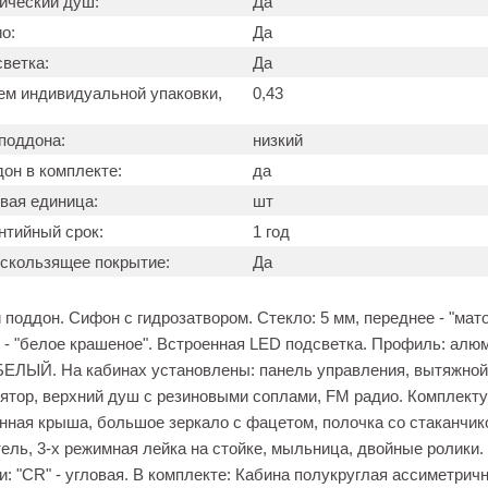
ический душ:
Да
о:
Да
ветка:
Да
м индивидуальной упаковки,
0,43
поддона:
низкий
он в комплекте:
да
вая единица:
шт
нтийный срок:
1 год
скользящее покрытие:
Да
 поддон. Сифон с гидрозатвором. Стекло: 5 мм, переднее - "мато
 - "белое крашеное". Встроенная LED подсветка. Профиль: алю
БЕЛЫЙ. На кабинах установлены: панель управления, вытяжной
ятор, верхний душ с резиновыми соплами, FM радио. Комплект
нная крыша, большое зеркало с фацетом, полочка со стаканчик
ель, 3-х режимная лейка на стойке, мыльница, двойные ролики.
: "СR" - угловая. В комплекте: Кабина полукруглая ассиметрич