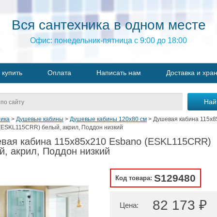
Вся сантехника в одном месте
Офис: понедельник-пятница с 9:00 до 18:00
 купить
Оплата
Написать нам
Доставка и хра
ика
>
Душевые кабины
>
Душевые кабины 120х80 см
>
Душевая кабина 115x8
(ESKL115СRR) белый, акрил, Поддон низкий
вая кабина 115x85x210 Esbano (ESKL115СRR)
й, акрил, Поддон низкий
S129480
Код товара:
82 173 ₽
Цена: