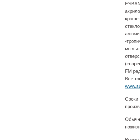
ESBANO
акрило
крашен
стекло
алюмин
-тропи
мыльни
отверс
(спаре
FM рад
Все то
www.su
Сроки 
произв
Обычно
пожизн
Время 