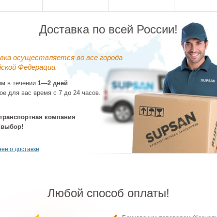
Доставка по всей России!
вка осуществляется во все города
ской Федерации.
им в течении
1—2 дней
ое для вас время с 7 до 24 часов.
вая кабина
Душевая кабина
Душевая кабина
Душевая ка
0x210 Esbano
80x80x210 Esbano
80x80x210 Esbano
90x90x210 E
BB1280CKR)
(ESKB80CK) белый,
(ESKB80CRB) белый,
(ESKB90CK) 
транспортная компания
ый, Поддон
Без гидромассажа,
Без гидромассажа,
Без гидрома
7 575 ₽
45 263 ₽
51 000 ₽
49 088
низкий
акрил, Поддон низкий
Поддон высокий
акрил, Поддон
 выбор!
ее о доставке
Любой способ оплаты!