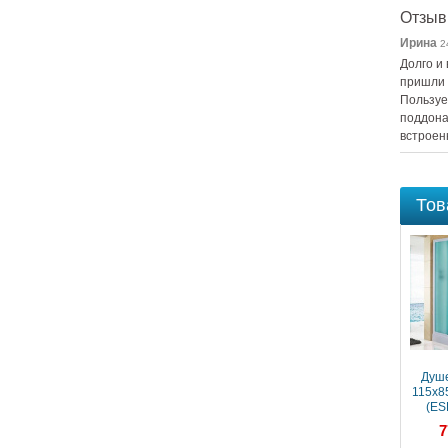
Отзы
Ирина
2
Долго и
пришли 
Пользуе
поддона
встроен
Тов
Душе
115x8
(ES
бел
7
Под