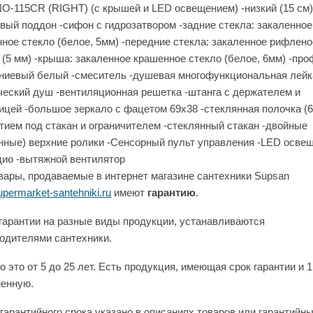
-115CR (RIGHT) (с крышей и LED освещением) -низкий (15 см)
вый поддон -сифон с гидрозатвором -задние стекла: закаленное
ное стекло (белое, 5мм) -передние стекла: закаленное рифлено
 (5 мм) -крыша: закаленное крашенное стекло (белое, 6мм) -пр
иевый белый -смеситель -душевая многофункциональная лейк
ческий душ -вентиляционная решетка -штанга с держателем и
цей -большое зеркало с фацетом 69х38 -стеклянная полочка (6
тием под стакан и ограничителем -стеклянный стакан -двойные
нные) верхние ролики -Сенсорный пульт управления -LED освещ
ио -вытяжной вентилятор
вары, продаваемые в интернет магазине сантехники Supsan
permarket-santehniki.ru
имеют
гарантию
.
гарантии на разные виды продукции, устанавливаются
одителями сантехники.
 это от 5 до 25 лет. Есть продукция, имеющая срок гарантии и 1
енную.
гарантийного срока указано в описаниях товаров или гарантийн