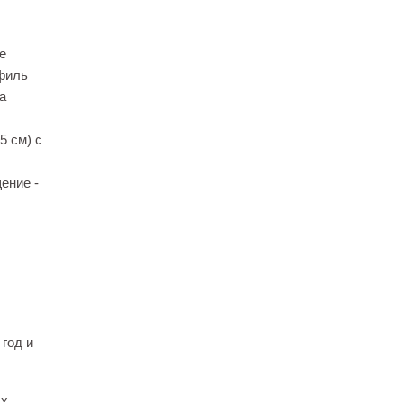
е
офиль
а
5 см) с
ение -
 год и
ых