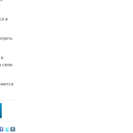
ся в
отреть
 в
а свою
няется