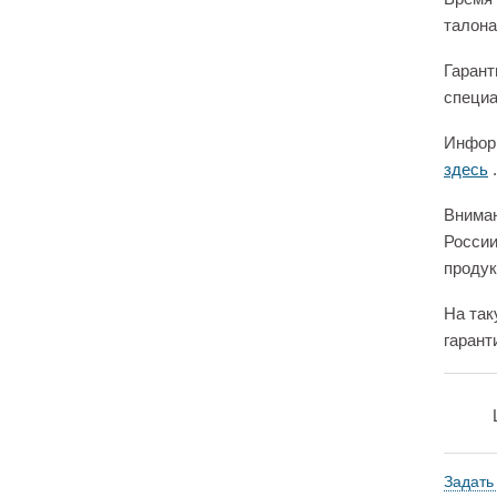
талона
Гарант
специа
Информ
здесь
.
Вниман
России
продук
На так
гарант
Задать