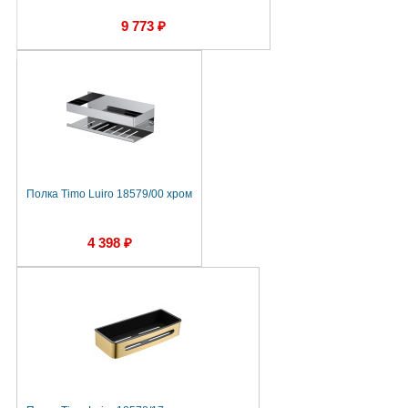
9 773 ₽
Полка Timo Luiro 18579/00 хром
4 398 ₽