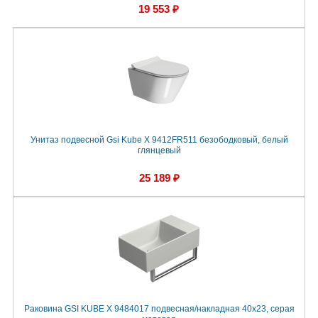
19 553 ₽
Унитаз подвесной Gsi Kube X 9412FR511 безободковый, белый
глянцевый
25 189 ₽
Раковина GSI KUBE X 9484017 подвесная/накладная 40x23, серая