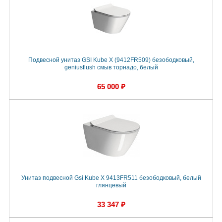
Подвесной унитаз GSI Kube X (9412FR509) безободковый,
geniusflush смыв торнадо, белый
65 000 ₽
Унитаз подвесной Gsi Kube X 9413FR511 безободковый, белый
глянцевый
33 347 ₽