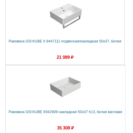
Раковина GSI KUBE X 9447111 подвесная/накладная 50x37, белая
21 089 ₽
Раковина GSI KUBE X942909 накладная 50x37 h13, белая матовая
35 308 ₽