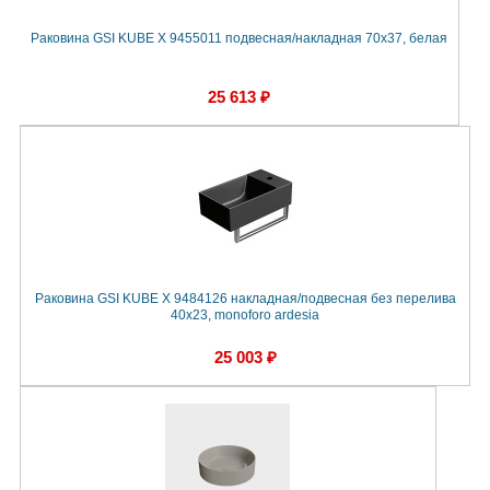
Раковина GSI KUBE X 9455011 подвесная/накладная 70x37, белая
25 613 ₽
Раковина GSI KUBE X 9484126 накладная/подвесная без перелива
40x23, monoforo ardesia
25 003 ₽