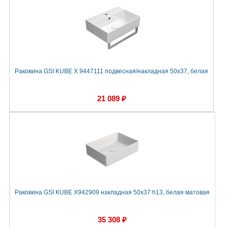
Раковина GSI KUBE X 9447111 подвесная/накладная 50x37, белая
21 089 ₽
Раковина GSI KUBE X942909 накладная 50x37 h13, белая матовая
35 308 ₽