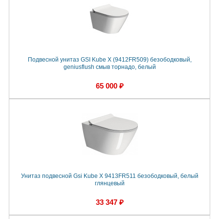
Подвесной унитаз GSI Kube X (9412FR509) безободковый,
geniusflush смыв торнадо, белый
65 000 ₽
Унитаз подвесной Gsi Kube X 9413FR511 безободковый, белый
глянцевый
33 347 ₽