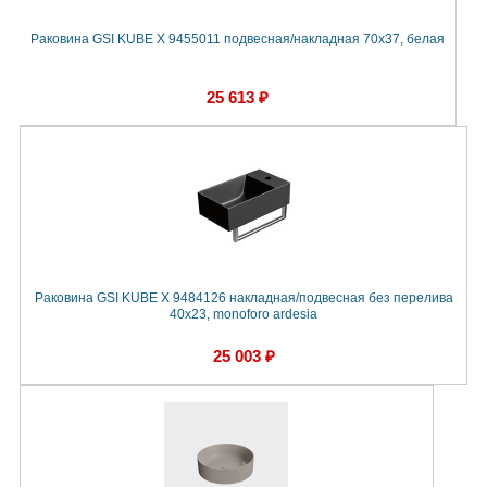
Раковина GSI KUBE X 9455011 подвесная/накладная 70x37, белая
25 613 ₽
Раковина GSI KUBE X 9484126 накладная/подвесная без перелива
40x23, monoforo ardesia
25 003 ₽