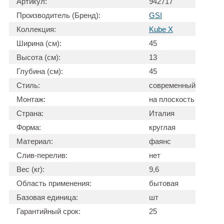
Артикул:
942717
Производитель (Бренд):
GSI
Коллекция:
Kube X
Ширина (см):
45
Высота (см):
13
Глубина (см):
45
Стиль:
современный
Монтаж:
на плоскость
Страна:
Италия
Форма:
круглая
Материал:
фаянс
Слив-перелив:
нет
Вес (кг):
9,6
Область применения:
бытовая
Базовая единица:
шт
Гарантийный срок:
25