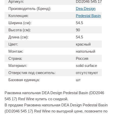
Артикул:
DD2046 545 17
Производитель (Бренд):
Dea Design
Коллекция:
Pedestal Basin
Ширина (см):
54.5
Высота (см):
90
Длина (см):
54.5
Цвет:
красный
Монтаж:
напольный
Страна:
Россия
Материал:
solid surface
Отверстия под смеситель:
отсутствуют
Базовая единица:
шт
Раковина напольная DEA Design Pedestal Basin (DD2046
545 17) Red Wine купить со скидкой.
В продаже Раковина напольная DEA Design Pedestal Basin
(DD2046 545 17) Red Wine по выгодной цене, позвоните по