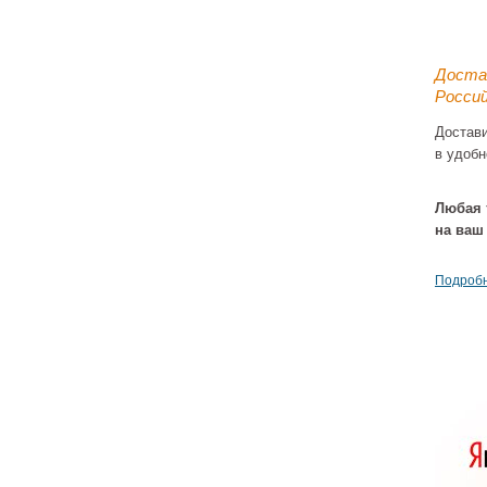
Доста
Россий
Достав
в удобн
Рак
Cat
(01234
Любая 
г
2
на ваш
Подробн
Ракови
70 см 
(01227