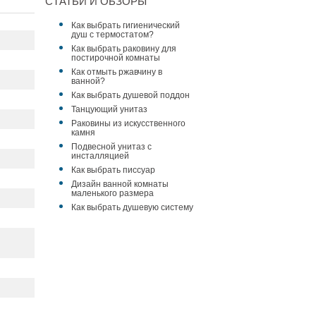
СТАТЬИ И ОБЗОРЫ
Как выбрать гигиенический
душ с термостатом?
Как выбрать раковину для
постирочной комнаты
Как отмыть ржавчину в
ванной?
Как выбрать душевой поддон
Танцующий унитаз
Раковины из искусственного
камня
Подвесной унитаз с
инсталляцией
Как выбрать писсуар
Дизайн ванной комнаты
маленького размера
Как выбрать душевую систему