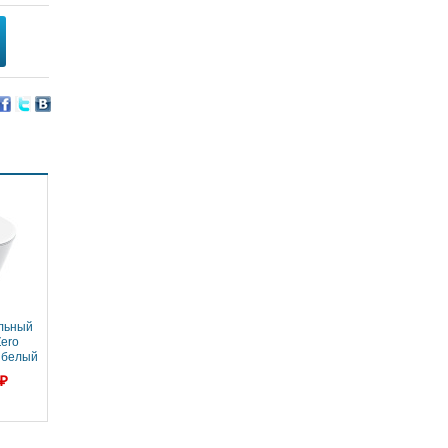
льный
Zero
 белый
 ₽