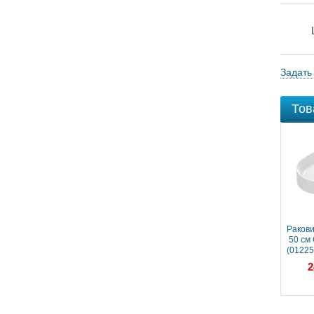
Задать
Тов
Ракови
50 см 
(01225
г
2