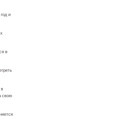
 год и
ых
ся в
отреть
 в
а свою
няется