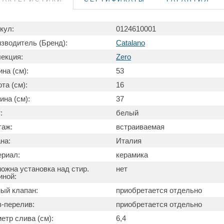
кул:
0124610001
зводитель (Бренд):
Catalano
екция:
Zero
на (см):
53
та (см):
16
ина (см):
37
:
белый
таж:
встраиваемая
на:
Италия
риал:
керамика
ожна установка над стир.
нет
ной:
ый клапан:
приобретается отдельно
-перелив:
приобретается отдельно
етр слива (см):
6,4