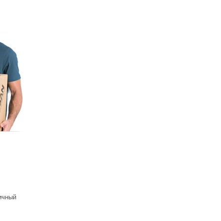
ладная
no Zero
 белый
ый
 ₽
ичный
есной
Zero
 белый