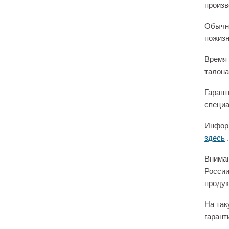
произв
Обычно
пожизн
Время 
талона
Гарант
специа
Информ
здесь
.
Вниман
России
продук
На так
гарант