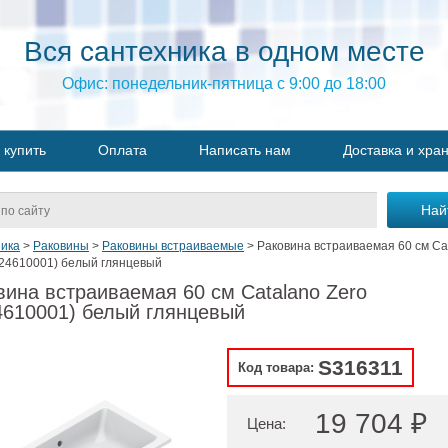
Вся сантехника в одном месте
Офис: понедельник-пятница с 9:00 до 18:00
 купить
Оплата
Написать нам
Доставка и хра
ика
>
Раковины
>
Раковины встраиваемые
>
Раковина встраиваемая 60 см Ca
124610001) белый глянцевый
вина встраиваемая 60 см Catalano Zero
4610001) белый глянцевый
S316311
Код товара:
19 704 ₽
Цена: