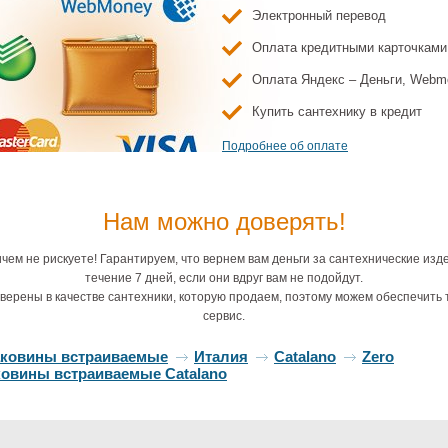
лянцевый
Электронный перевод
9 075 ₽
34 432 ₽
31 754 ₽
37 984
Оплата кредитными карточками
Оплата Яндекс – Деньги, Webm
Купить сантехнику в кредит
Подробнее об оплате
Нам можно доверять!
з подвесной
Унитаз подвесной
Биде подвесное
alano Zero
Catalano Zero
Catalano Zero
чем не рискуете! Гарантируем, что вернем вам деньги за сантехнические изд
50022) черный
(0111500001) белый
(0118551001) белый
течение 7 дней, если они вдруг вам не подойдут.
матовый
0 133 ₽
34 432 ₽
37 984 ₽
верены в качестве сантехники, которую продаем, поэтому можем обеспечить 
сервис.
аковины встраиваемые
Италия
Catalano
Zero
ковины встраиваемые Catalano