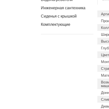
Инженерная сантехника
Арти
Сиденья с крышкой
Прои
Комплектующие
Колл
Шири
Высо
Глуб
Цвет
Мон
Стра
Мате
Возм
маши
Донн
Слив
Диам