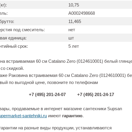
кг):
10,75
ель:
А0002498668
брутто:
11,465
рстия под смеситель:
нет
вая единица:
шт
нтийный срок:
5 лет
на встраиваемая 60 см Catalano Zero (0124610001) белый глянц
 со скидкой.
аже Раковина встраиваемая 60 см Catalano Zero (0124610001) б
вый по выгодной цене, позвоните по телефонам
+7 (495) 201-24-07
+7 (495) 201-24-17
вары, продаваемые в интернет магазине сантехники Supsan
permarket-santehniki.ru
имеют
гарантию
.
гарантии на разные виды продукции, устанавливаются