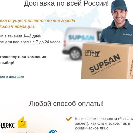
Доставка по всей России!
вка осуществляется во все города
ской Федерации.
им в течении
1—2 дней
ое для вас время с 7 до 24 часов.
овина 40 см
Раковина 45 см
Раковина
Раковина нак
alano Zero
Catalano Zero
встраиваемая 80 см
60 см Catala
00001) белый
(0123450001) белый
Catalano Zero
(0122600001)
транспортная компания
лянцевый
глянцевый
(0124810001) белый
глянцев
1 552 ₽
23 789 ₽
24 745 ₽
26 267
глянцевый
 выбор!
ее о доставке
Любой способ оплаты!
Банковским переводом (безнал
на накладная
Биде подвесное
Унитаз подвесной
расчет), как физическое, так и
Унитаз подв
Catalano Zero
Catalano Zero
Catalano Zero
Catalano 
юридическое лицо
00001) белый
(0118501001) белый
(0111460001) белый
(0111550001)