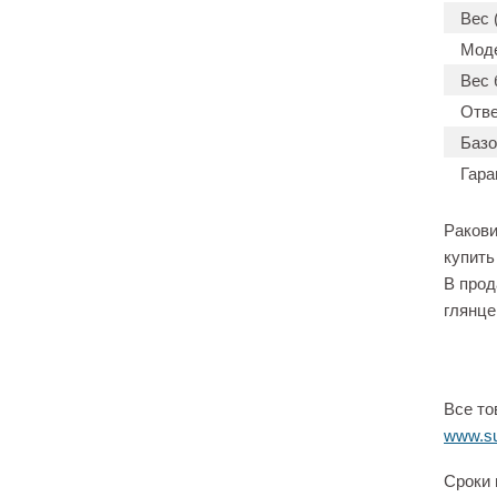
Вес (
Мод
Вес 
Отве
Базо
Гара
Ракови
купить
В прод
глянце
Все то
www.su
Сроки 