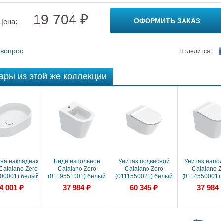
19 704 ₽
ОФОРМИТЬ ЗАКАЗ
Цена:
 вопрос
Поделится:
ары из этой же коллекции
на накладная
Биде напольное
Унитаз подвесной
Унитаз напо
Catalano Zero
Catalano Zero
Catalano Zero
Catalano 
00001) белый
(0119551001) белый
(0111550021) белый
(0114550001)
лянцевый
матовый
4 001 ₽
37 984 ₽
60 345 ₽
37 984