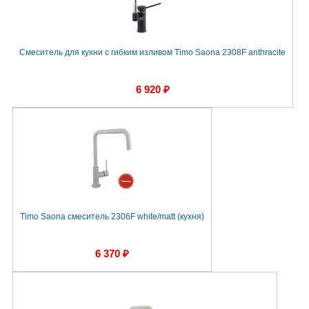
Смеситель для кухни с гибким изливом Timo Saona 2308F anthracite
6 920 ₽
Timo Saona смеситель 2306F white/matt (кухня)
6 370 ₽