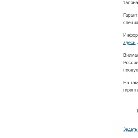
талона
Гарант
специа
Информ
здесь
.
Вниман
России
продук
На так
гарант
Задать