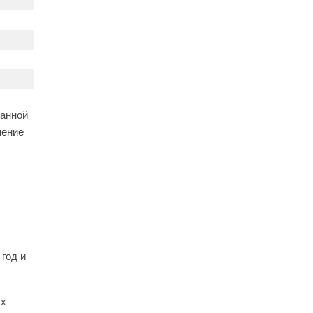
ванной
нение
 год и
ых