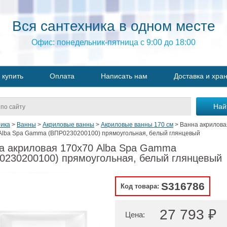
Вся сантехника в одном месте
Офис: понедельник-пятница с 9:00 до 18:00
 купить
Оплата
Написать нам
Доставка и хра
ика
>
Ванны
>
Акриловые ванны
>
Акриловые ванны 170 см
>
Ванна акрилова
Alba Spa Gamma (ВПР0230200100) прямоугольная, белый глянцевый
а акриловая 170х70 Alba Spa Gamma
0230200100) прямоугольная, белый глянцевый
S316786
Код товара:
27 793 ₽
Цена: