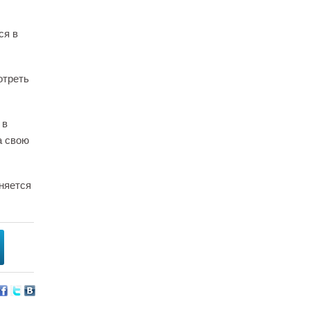
ся в
отреть
 в
а свою
няется