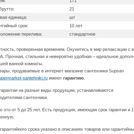
ем:
171
брутто:
21
вая единица:
шт
нтийный срок:
10 лет
оложение перелива:
стандартное
тность, проверенная временем. Окунитесь в мир релаксации с 
 Прочная, стильная и невероятно удобная – идеальное допол
шей ванной комнаты.
вары, продаваемые в интернет магазине сантехники Supsan
permarket-santehniki.ru
имеют
гарантию
.
гарантии на разные виды продукции, устанавливаются
одителями сантехники.
 это от 5 до 25 лет. Есть продукция, имеющая срок гарантии и 1
енную.
гарантийного срока указано в описаниях товаров или гарантийн