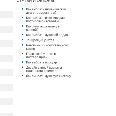
СТАТЬИ И ОБЗОРЫ
Как выбрать гигиенический
душ с термостатом?
Как выбрать раковину для
постирочной комнаты
Как отмыть ржавчину в
ванной?
Как выбрать душевой поддон
Танцующий унитаз
Раковины из искусственного
камня
Подвесной унитаз с
инсталляцией
Как выбрать писсуар
Дизайн ванной комнаты
маленького размера
Как выбрать душевую систему