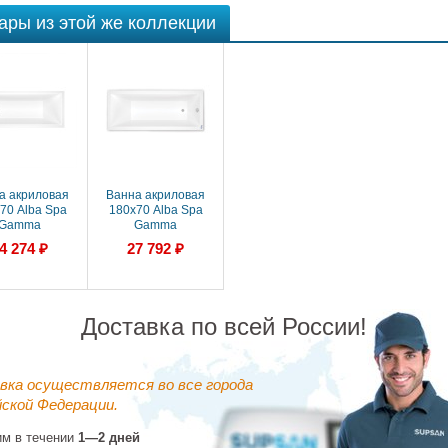
ары из этой же коллекции
а акриловая
Ванна акриловая
70 Alba Spa
180х70 Alba Spa
Gamma
Gamma
0220200100)
(ВПР0380000100)
4 274 ₽
27 792 ₽
моугольная,
прямоугольная,
й глянцевый
белый глянцевый
Доставка по всей России!
вка осуществляется во все города
ской Федерации.
им в течении
1—2 дней