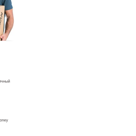
ичный
oney