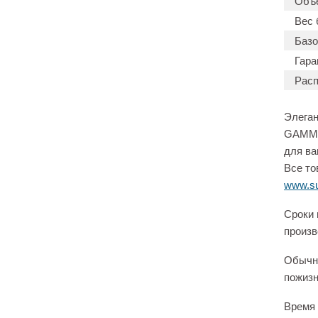
Объ
Вес 
Базо
Гара
Расп
Элеган
GAMMA.
для ва
Все то
www.su
Сроки 
произв
Обычно
пожизн
Время 