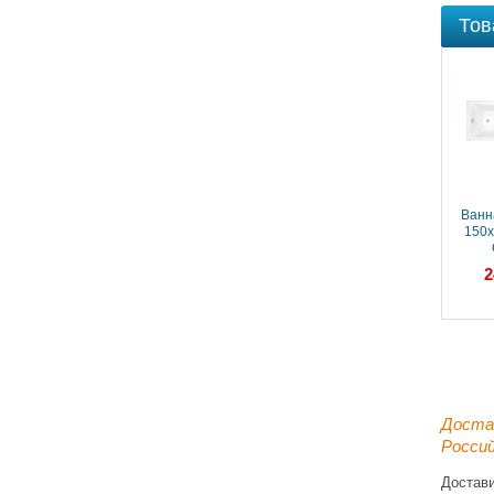
Тов
Ванн
150х
(ВПР
2
пря
белы
Доста
Россий
Достав