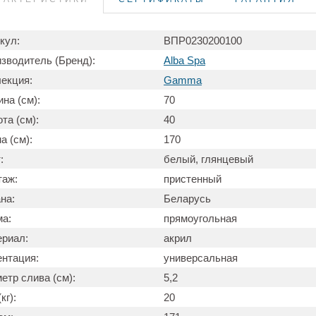
кул:
ВПР0230200100
зводитель (Бренд):
Alba Spa
екция:
Gamma
на (см):
70
та (см):
40
а (см):
170
:
белый, глянцевый
таж:
пристенный
на:
Беларусь
а:
прямоугольная
риал:
акрил
нтация:
универсальная
етр слива (см):
5,2
кг):
20