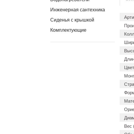
Инженерная сантехника
Арти
Сиденья с крышкой
Прои
Комплектующие
Колл
Шири
Высо
Длин
Цвет
Мон
Стра
Форм
Мате
Орие
Диам
Вес (