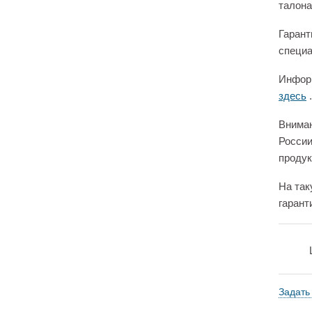
талона
Гарант
специа
Информ
здесь
.
Вниман
России
продук
На так
гарант
Задать