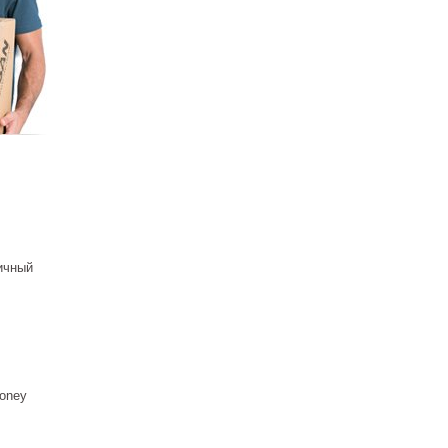
ичный
oney