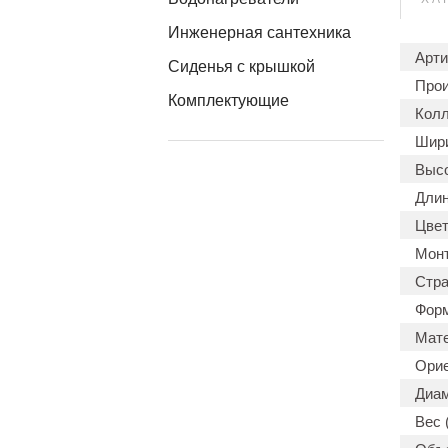
Инженерная сантехника
Арти
Сиденья с крышкой
Прои
Комплектующие
Колл
Шири
Высо
Длин
Цвет
Мон
Стра
Форм
Мате
Орие
Диам
Вес (