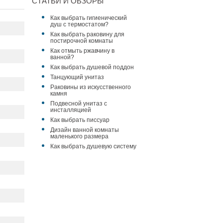
СТАТЬИ И ОБЗОРЫ
Как выбрать гигиенический
душ с термостатом?
Как выбрать раковину для
постирочной комнаты
Как отмыть ржавчину в
ванной?
Как выбрать душевой поддон
Танцующий унитаз
Раковины из искусственного
камня
Подвесной унитаз с
инсталляцией
Как выбрать писсуар
Дизайн ванной комнаты
маленького размера
Как выбрать душевую систему