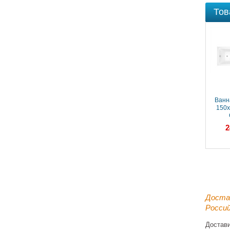
Тов
Ванн
150х
(ВПР
2
пря
белы
Доста
Россий
Достав