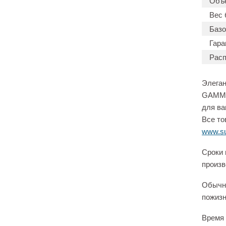
Объ
Вес 
Базо
Гара
Расп
Элеган
GAMMA.
для ва
Все то
www.su
Сроки 
произв
Обычно
пожизн
Время 