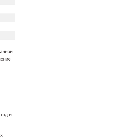
ванной
нение
 год и
ых