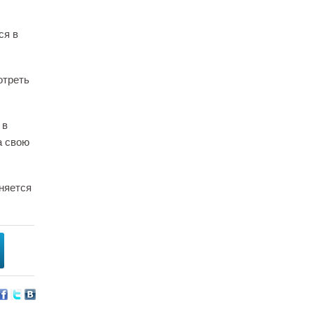
ся в
отреть
 в
а свою
няется