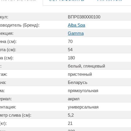
кул:
ВПР0380000100
зводитель (Бренд):
Alba Spa
екция:
Gamma
на (см):
70
та (см):
54
а (см):
180
:
белый, глянцевый
таж:
пристенный
на:
Беларусь
а:
прямоугольная
риал:
акрил
нтация:
универсальная
етр слива (см):
5,2
кг):
21