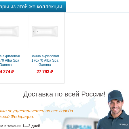
ары из этой же коллекции
а акриловая
Ванна акриловая
70 Alba Spa
170х70 Alba Spa
Gamma
Gamma
0220200100)
(ВПР0230200100)
4 274 ₽
27 793 ₽
моугольная,
прямоугольная,
й глянцевый
белый глянцевый
Доставка по всей России!
вка осуществляется во все города
ской Федерации.
им в течении
1—2 дней