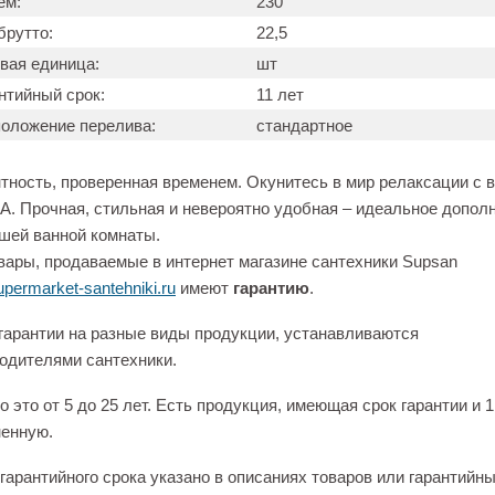
ем:
230
брутто:
22,5
вая единица:
шт
нтийный срок:
11 лет
оложение перелива:
стандартное
тность, проверенная временем. Окунитесь в мир релаксации с 
 Прочная, стильная и невероятно удобная – идеальное допол
шей ванной комнаты.
вары, продаваемые в интернет магазине сантехники Supsan
permarket-santehniki.ru
имеют
гарантию
.
гарантии на разные виды продукции, устанавливаются
одителями сантехники.
 это от 5 до 25 лет. Есть продукция, имеющая срок гарантии и 1
енную.
гарантийного срока указано в описаниях товаров или гарантийн