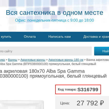
Вся сантехника в одном месте
Офис: понедельник-пятница с 9:00 до 18:00
 купить
Оплата
Написать нам
Доставка и хра
ика
>
Ванны
>
Акриловые ванны
>
Акриловые ванны 180 см
>
Ванна акрилова
Alba Spa Gamma (ВПР0380000100) прямоугольная, белый глянцевый
а акриловая 180х70 Alba Spa Gamma
0380000100) прямоугольная, белый глянцевый
S316799
Код товара:
27 792 ₽
Цена: