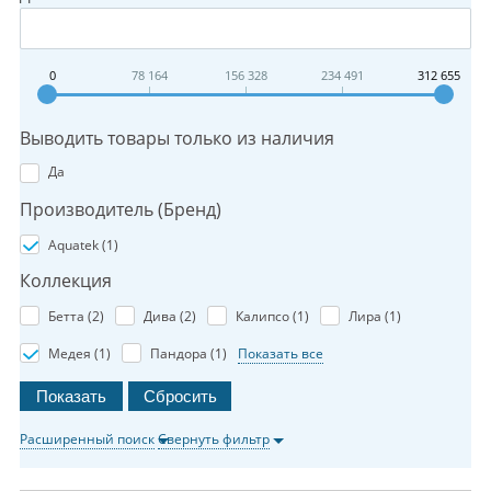
0
78 164
156 328
234 491
312 655
Выводить товары только из наличия
Да
Производитель (Бренд)
Aquatek (
1
)
Коллекция
Бетта (
2
)
Дива (
2
)
Калипсо (
1
)
Лира (
1
)
Медея (
1
)
Пандора (
1
)
Показать все
Расширенный поиск
Свернуть фильтр