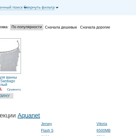
енный поиск
Свернуть фильтр
овка:
По популярности
Сначала дешевые
Сначала дорогие
для ванны
 Santiago
глый
б.
Сравнить
екции
Aquanet
Jersey
Vitoria
Flash S
6500MB