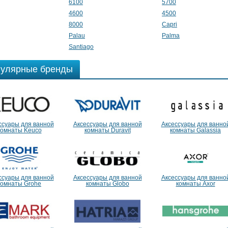
6100
5700
4600
4500
8000
Capri
Palau
Palma
Santiago
улярные бренды
ссуары для ванной
Аксессуары для ванной
Аксессуары для ванно
комнаты Keuco
комнаты Duravit
комнаты Galassia
ссуары для ванной
Аксессуары для ванной
Аксессуары для ванно
комнаты Grohe
комнаты Globo
комнаты Axor