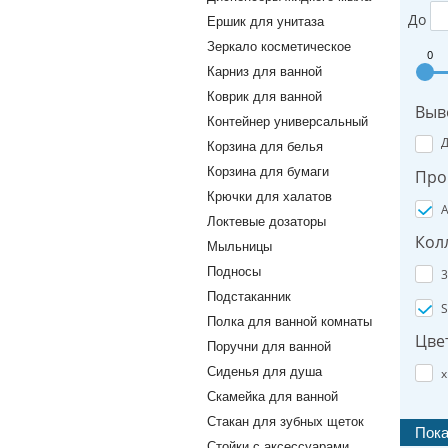
До
Ершик для унитаза
Зеркало косметическое
0
Карниз для ванной
Коврик для ванной
Выв
Контейнер универсальный
Корзина для белья
Корзина для бумаги
Про
Крючки для халатов
A
Локтевые дозаторы
Кол
Мыльницы
Подносы
3
Подстаканник
S
Полка для ванной комнаты
Цве
Поручни для ванной
Сиденья для душа
х
Скамейка для ванной
Стакан для зубных щеток
Стойки с аксессуарами