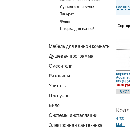
Расшир
Сушилка для белья
Табурет
Фены
Сортир
Шторка для ванной
Мебель для ванной комнаты
Душевая программа
Смесители
Карниз 
Раковины
Aquanet
полукру
160х160
Унитазы
3828 ру
Писсуары
Биде
Колл
Системы инсталляции
4700
Электронная сантехника
Malta