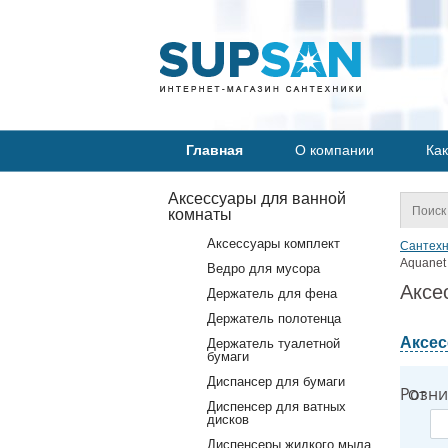
Главная
О компании
Как
Аксессуары для ванной
комнаты
Аксессуары комплект
Сантехн
Aquanet
Ведро для мусора
Аксе
Держатель для фена
Держатель полотенца
Аксес
Держатель туалетной
бумаги
Диспансер для бумаги
Розни
От
Диспенсер для ватных
дисков
Диспенсеры жидкого мыла