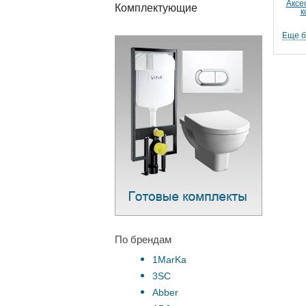
Аксе
Комплектующие
к
Еще 
По брендам
1MarKa
3SC
Abber