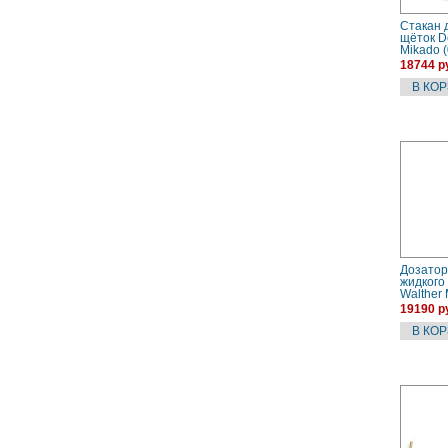
Стакан 
щёток D
Mikado 
сталь
18744 р
Дозатор
жидкого
Walther
(0521276
19190 р