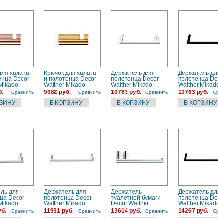
для халата
Крючок для халата
Держатель для
Держатель дл
енца Decor
и полотенца Decor
полотенца Decor
полотенца De
 Mikado
Walther Mikado
Walther Mikado
Walther Mikad
6), розовый
(0520120), золото
(0520650), белый
(0520660), че
б.
5382 руб.
10763 руб.
10763 руб.
Сравнить
Сравнить
Сравнить
С
матовый
ль для
Держатель для
Держатель
Держатель дл
ца Decor
полотенца Decor
туалетной бумаги
полотенца De
 Mikado
Walther Mikado
Decor Walther
Walther Mikad
0), хром
(0520700), хром
Mikado (0520200)
(0520760), че
уб.
11931 руб.
13614 руб.
14267 руб.
Сравнить
Сравнить
Сравнить
С
хром
матовый