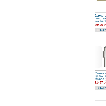
Держате
полотен
Walther
(052082
20496 р
Стакан 
щёток D
Mikado 
сталь
21457 р