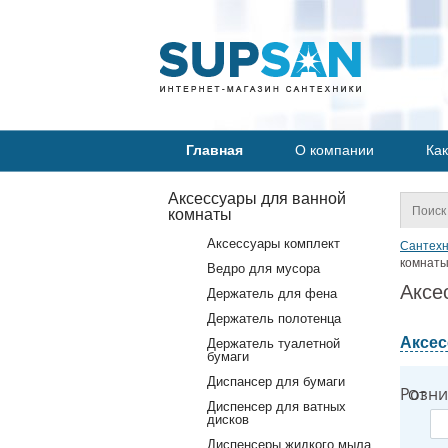
Главная
О компании
Как
Аксессуары для ванной
комнаты
Аксессуары комплект
Сантехн
комнаты
Ведро для мусора
Аксе
Держатель для фена
Держатель полотенца
Аксес
Держатель туалетной
бумаги
Диспансер для бумаги
Розни
От
Диспенсер для ватных
дисков
Диспенсеры жидкого мыла