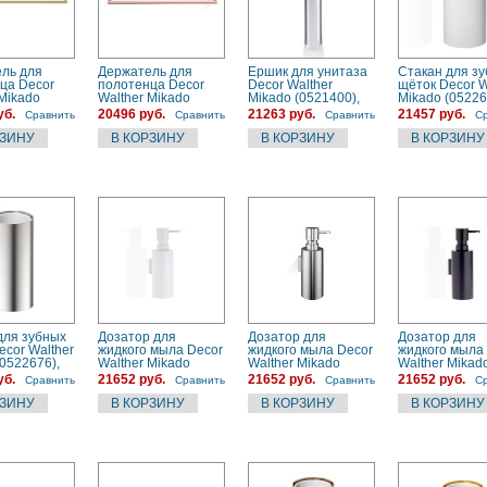
ль для
Держатель для
Ершик для унитаза
Стакан для з
ца Decor
полотенца Decor
Decor Walther
щёток Decor W
 Mikado
Walther Mikado
Mikado (0521400),
Mikado (05226
0), золото
(0520816), розовый
хром
белый
уб.
20496 руб.
21263 руб.
21457 руб.
Сравнить
Сравнить
Сравнить
С
для зубных
Дозатор для
Дозатор для
Дозатор для
ecor Walther
жидкого мыла Decor
жидкого мыла Decor
жидкого мыла
(0522676),
Walther Mikado
Walther Mikado
Walther Mikad
(0521150), белый
(0521176), сталь
(0521160), че
уб.
21652 руб.
21652 руб.
21652 руб.
Сравнить
Сравнить
Сравнить
С
матовый