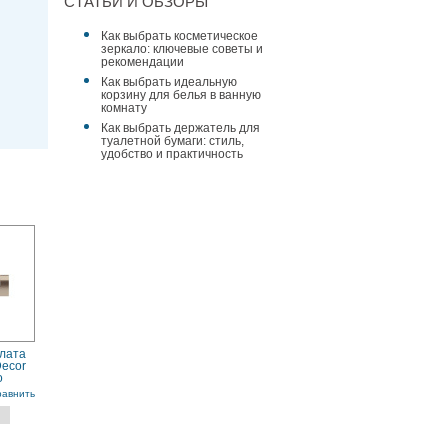
СТАТЬИ И ОБЗОРЫ
Как выбрать косметическое
зеркало: ключевые советы и
рекомендации
Как выбрать идеальную
корзину для белья в ванную
комнату
Как выбрать держатель для
туалетной бумаги: стиль,
удобство и практичность
алата
Decor
o
аль
равнить