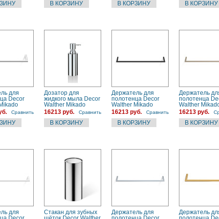
ль для
Дозатор для
Держатель для
Держатель дл
ца Decor
жидкого мыла Decor
полотенца Decor
полотенца De
 Mikado
Walther Mikado
Walther Mikado
Walther Mikad
0), белый
(0521200), хром
(0520860), черный
(0520876), ст
уб.
16213 руб.
16213 руб.
16213 руб.
Сравнить
Сравнить
Сравнить
С
матовый
ль для
Стакан для зубных
Держатель для
Держатель дл
ца Decor
щёток Decor Walther
полотенца Decor
полотенца De