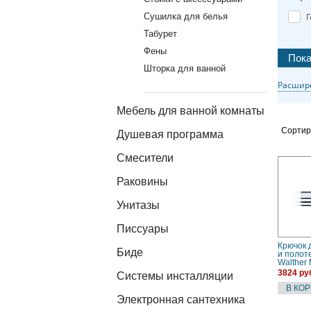
Сушилка для белья
Г
Табурет
Фены
Шторка для ванной
Расшир
Мебель для ванной комнаты
Сортир
Душевая программа
Смесители
Раковины
Унитазы
Писсуары
Крючок 
Биде
и полот
Walther
(052010
3824 ру
Системы инсталляции
Электронная сантехника