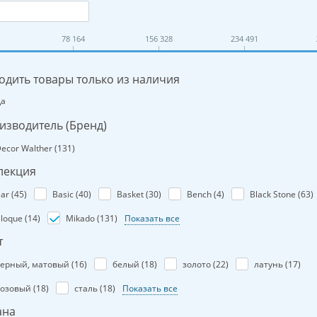
78 164
156 328
234 491
одить товары только из наличия
Да
изводитель (Бренд)
ecor Walther (
131
)
лекция
ar (
45
)
Basic (
40
)
Basket (
30
)
Bench (
4
)
Black Stone (
63
)
loque (
14
)
Mikado (
131
)
Показать все
т
ерный, матовый (
16
)
белый (
18
)
золото (
22
)
латунь (
17
)
озовый (
18
)
сталь (
18
)
Показать все
ана