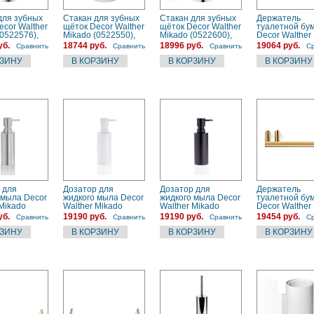
для зубных
Стакан для зубных
Стакан для зубных
Держатель
ecor Walther
щёток Decor Walther
щёток Decor Walther
туалетной бу
(0522576),
Mikado (0522550),
Mikado (0522600),
Decor Walther
белый
хром
Mikado (05203
уб.
18744 руб.
18996 руб.
19064 руб.
Сравнить
Сравнить
Сравнить
С
латунь
 для
Дозатор для
Дозатор для
Держатель
 мыла Decor
жидкого мыла Decor
жидкого мыла Decor
туалетной бу
 Mikado
Walther Mikado
Walther Mikado
Decor Walther
), сталь
(0521250), белый
(0521260), черный
Mikado (05202
уб.
19190 руб.
19190 руб.
19454 руб.
Сравнить
Сравнить
Сравнить
С
матовый
золото