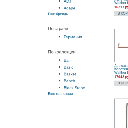
ADJ
Walther
(052085
16213 р
Agape
Еще бренды
По стране
Германия
По коллекции
Bar
Держате
Basic
полотен
Walther
Basket
(052071
17942 р
Bench
Black Stone
Еще коллекции