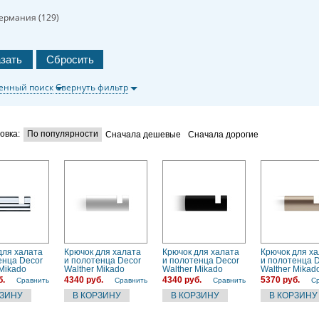
ермания (
129
)
енный поиск
Свернуть фильтр
овка:
По популярности
Сначала дешевые
Сначала дорогие
для халата
Крючок для халата
Крючок для халата
Крючок для х
енца Decor
и полотенца Decor
и полотенца Decor
и полотенца 
 Mikado
Walther Mikado
Walther Mikado
Walther Mikad
0), хром
(0520150), белый
(0520160), черный
(0520176), ст
б.
4340 руб.
4340 руб.
5370 руб.
Сравнить
Сравнить
Сравнить
С
матовый