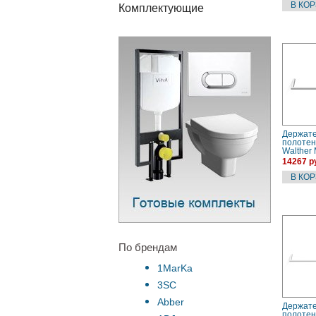
Комплектующие
Держате
полотен
Walther
(052075
14267 р
По брендам
1MarKa
3SC
Abber
Держате
полотен