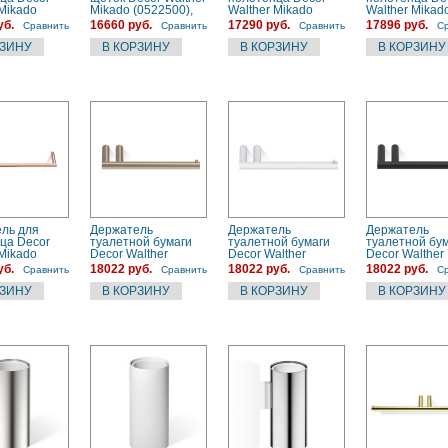
 Mikado
Mikado (0522500),
Walther Mikado
Walther Mikad
0), белый
хром
(0520800), хром
(0520720), зо
уб.
16660 руб.
17290 руб.
17896 руб.
Сравнить
Сравнить
Сравнить
С
ль для
Держатель
Держатель
Держатель
ца Decor
туалетной бумаги
туалетной бумаги
туалетной бу
 Mikado
Decor Walther
Decor Walther
Decor Walther
6), розовый
Mikado (0520276)
Mikado (0520250)
Mikado (05202
уб.
18022 руб.
18022 руб.
18022 руб.
Сравнить
Сравнить
Сравнить
С
сталь
белый
черный