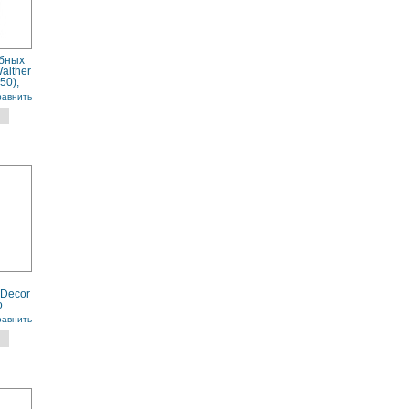
убных
alther
50),
равнить
 Decor
o
рный
равнить