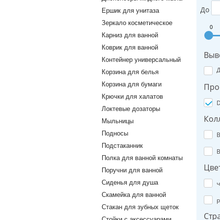
До
Ершик для унитаза
Зеркало косметическое
0
Карниз для ванной
Коврик для ванной
Выв
Контейнер универсальный
Корзина для белья
Корзина для бумаги
Про
Крючки для халатов
D
Локтевые дозаторы
Кол
Мыльницы
Подносы
B
Подстаканник
B
Полка для ванной комнаты
Цве
Поручни для ванной
Сиденья для душа
ч
Скамейка для ванной
р
Стакан для зубных щеток
Стр
Стойки с аксессуарами