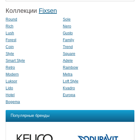
Коллекции
Fixsen
Round
Sole
Rich
Nero
Lush
Gusto
Forest
Family
Coin
Trend
Style
Square
Smart Style
Adele
Retro
Rainbow
Modern
Metra
Luksor
Loft Style
Lido
Kvadro
Hotel
Europa
Bogema
Популярные бренды