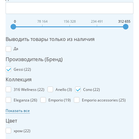
0
78 164
156 328
234 491
312 655
Выводить товары только из наличия
Да
Производитель (Бренд)
Gessi (
22
)
Коллекция
316 Wellness (
22
)
Anello (
3
)
Cono (
22
)
Eleganza (
26
)
Emporio (
19
)
Emporio accessories (
25
)
Показать все
Цвет
хром (
22
)