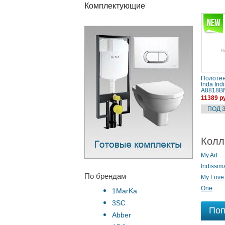
Комплектующие
Полоте
Inda Ind
A8818B
11389 р
Колл
My Art
Indissim
По брендам
My Love
One
1MarKa
3SC
Поп
Abber