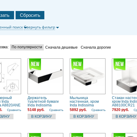
енный поиск
Свернуть фильтр
овка:
По популярности
Сначала дешевые
Сначала дорогие
черный
Держатель
Мыльница
Стакан насте
 Inda
туалетной бумаги
настенная, хром
хром Inda Indi
ma A8820ANE
Inda Indissima
Inda Indissima
A88100CR21
(A8825ACR) хром
A88110CR21
б.
5148 руб.
5892 руб.
7920 руб.
Сравнить
Сравнить
Сравнить
С