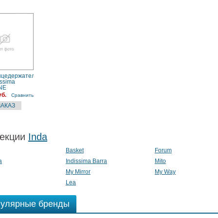
нцедержатель
issima
NE
уб.
Сравнить
екции
Inda
Basket
Forum
a
Indissima Barra
Mito
My Mirror
My Way
Lea
улярные бренды