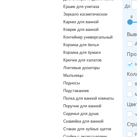
До
Ершик для унитаза
Зеркало косметическое
0
Карниз для ванной
Коврик для ванной
Выв
Контейнер универсальный
Корзина для белья
Корзина для бумаги
Про
Крючки для халатов
I
Локтевые дозаторы
Кол
Мыльницы
Подносы
B
Подстаканник
M
Полка для ванной комнаты
Цве
Поручни для ванной
Сиденья для душа
ч
Скамейка для ванной
Стр
Стакан для зубных щеток
И
Стойки с аксессуарами