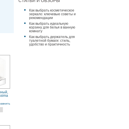
СТАТЬИ И ОБЗОРЫ
Как выбрать косметическое
зеркало: ключевые советы и
рекомендации
Как выбрать идеальную
корзину для белья в ванную
комнату
Как выбрать держатель для
туалетной бумаги: стиль,
удобство и практичность
нный,
ssima
равнить