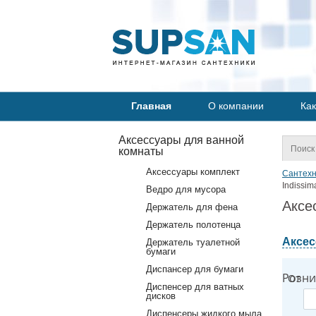
Главная
О компании
Как
Аксессуары для ванной
комнаты
Аксессуары комплект
Сантехн
Indissim
Ведро для мусора
Аксе
Держатель для фена
Держатель полотенца
Аксес
Держатель туалетной
бумаги
Диспансер для бумаги
Розни
От
Диспенсер для ватных
дисков
Диспенсеры жидкого мыла