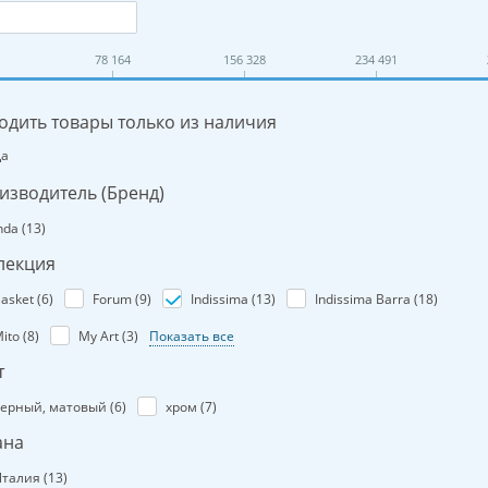
78 164
156 328
234 491
одить товары только из наличия
Да
изводитель (Бренд)
nda (
13
)
лекция
asket (
6
)
Forum (
9
)
Indissima (
13
)
Indissima Barra (
18
)
ito (
8
)
My Art (
3
)
Показать все
т
ерный, матовый (
6
)
хром (
7
)
ана
талия (
13
)