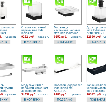
 для мыла
Стакан настенный,
Мыльница
Дозатор для 
issima
черный.мат Inda
настенная, черный
Inda Indissima
CR21
Indissima
мат Inda Indissima
A88120NE21
A88100NE21
A88110NE21
б.
9252 руб.
9252 руб.
12696 руб.
Сравнить
Сравнить
Сравнить
С
ель
Модуль 400мм с
Полотенцедержатель
Корзинка-поло
ой бумаги
полочкой, стаканом,
Inda Indissima
черный мато
issima
дозатором Inda
A8818BCR
Inda Indissima
CR) хром
Indissima
A88510NE
уб.
34432 руб.
9180 руб.
10572 руб.
Сравнить
Сравнить
Сравнить
С
A88K40CR21