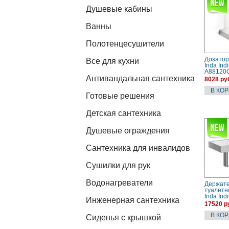
Душевые кабины
Ванны
Полотенцесушители
Дозатор
Все для кухни
Inda Ind
A88120
Антивандальная сантехника
8028 ру
Готовые решения
Детская сантехника
Душевые ограждения
Сантехника для инвалидов
Сушилки для рук
Водонагреватели
Держат
туалетн
Inda Ind
Инженерная сантехника
(A88K5A
17520 р
Сиденья с крышкой