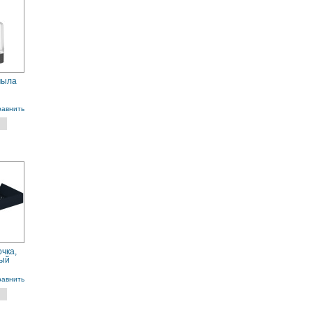
мыла
равнить
чка,
вый
равнить