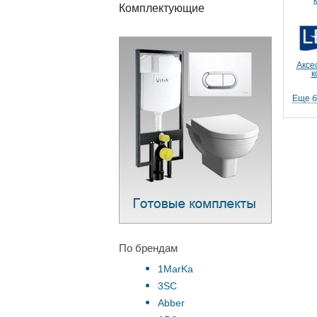
Комплектующие
Аксе
к
Еще 
По брендам
1MarKa
3SC
Abber