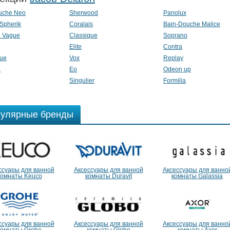
uche Neo
Sherwood
Panolux
 Spherik
Coralais
Bain-Douche Malice
e Vague
Classique
Soprano
Elite
Contra
ue
Vox
Replay
a
Eo
Odeon up
Singulier
Formilia
улярные бренды
ссуары для ванной
Аксессуары для ванной
Аксессуары для ванно
комнаты Keuco
комнаты Duravit
комнаты Galassia
ссуары для ванной
Аксессуары для ванной
Аксессуары для ванно
комнаты Grohe
комнаты Globo
комнаты Axor