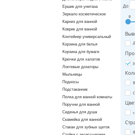
До
Ершик для унитаза
Зеркало косметическое
0
Карниз для ванной
Коврик для ванной
Выв
Контейнер универсальный
Корзина для белья
Корзина для бумаги
Про
Крючки для халатов
J
Локтевые дозаторы
Кол
Мыльницы
Подносы
B
Подстаканник
C
Полка для ванной комнаты
Цве
Поручни для ванной
Сиденья для душа
с
Скамейка для ванной
Стр
Стакан для зубных щеток
Ф
Стойки с аксессуарами