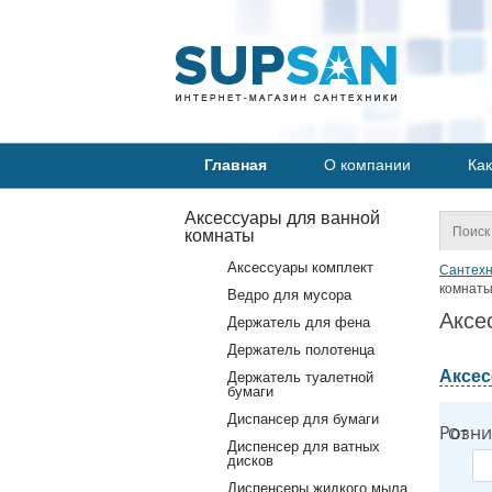
Главная
О компании
Как
Аксессуары для ванной
комнаты
Аксессуары комплект
Сантехн
комнаты 
Ведро для мусора
Аксе
Держатель для фена
Держатель полотенца
Аксес
Держатель туалетной
бумаги
Диспансер для бумаги
Розни
От
Диспенсер для ватных
дисков
Диспенсеры жидкого мыла