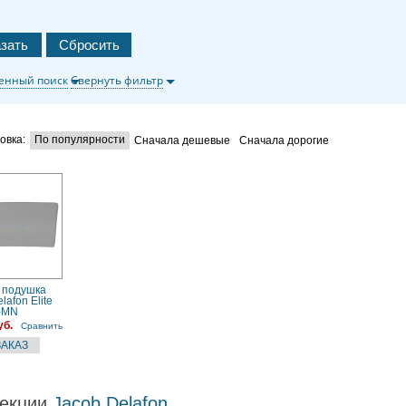
енный поиск
Свернуть фильтр
овка:
По популярности
Сначала дешевые
Сначала дорогие
 подушка
lafon Elite
-MN
уб.
Сравнить
екции
Jacob Delafon