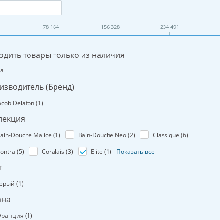
78 164
156 328
234 491
одить товары только из наличия
Да
изводитель (Бренд)
acob Delafon (
1
)
лекция
ain-Douche Malice (
1
)
Bain-Douche Neo (
2
)
Classique (
6
)
ontra (
5
)
Coralais (
3
)
Elite (
1
)
Показать все
т
ерый (
1
)
ана
ранция (
1
)