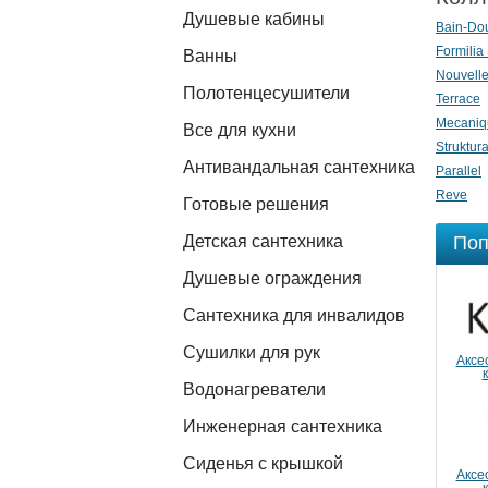
Душевые кабины
Bain-Do
Formilia
Ванны
Nouvell
Полотенцесушители
Terrace
Mecaniq
Все для кухни
Struktur
Антивандальная сантехника
Parallel
Reve
Готовые решения
Детская сантехника
Поп
Душевые ограждения
Сантехника для инвалидов
Сушилки для рук
Аксе
Водонагреватели
Инженерная сантехника
Сиденья с крышкой
Аксе