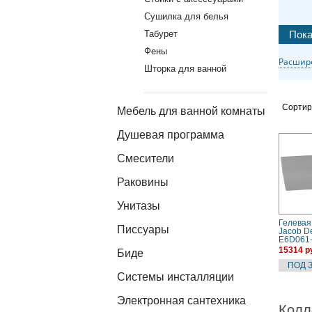
Сушилка для белья
Табурет
Фены
Расшир
Шторка для ванной
Сортир
Мебель для ванной комнаты
Душевая программа
Смесители
Раковины
Унитазы
Гелевая
Писсуары
Jacob De
E6D061
15314 р
Биде
Системы инсталляции
Электронная сантехника
Колл