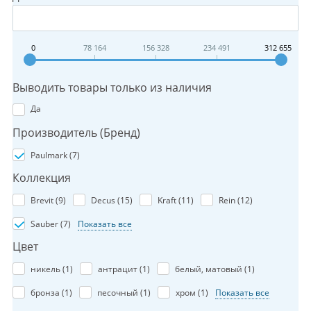
0
78 164
156 328
234 491
312 655
Выводить товары только из наличия
Да
Производитель (Бренд)
Paulmark (
7
)
Коллекция
Brevit (
9
)
Decus (
15
)
Kraft (
11
)
Rein (
12
)
Sauber (
7
)
Показать все
Цвет
никель (
1
)
антрацит (
1
)
белый, матовый (
1
)
бронза (
1
)
песочный (
1
)
хром (
1
)
Показать все