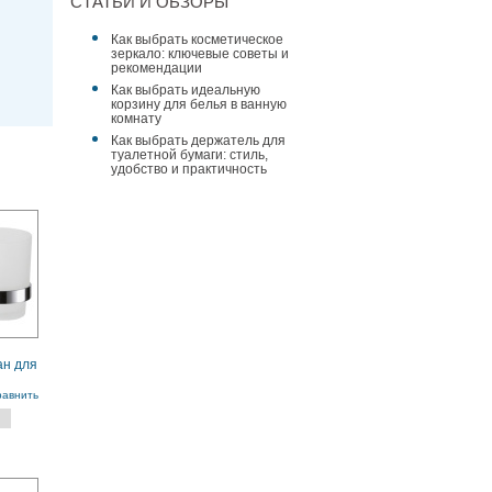
СТАТЬИ И ОБЗОРЫ
Как выбрать косметическое
зеркало: ключевые советы и
рекомендации
Как выбрать идеальную
корзину для белья в ванную
комнату
Как выбрать держатель для
туалетной бумаги: стиль,
удобство и практичность
н для
атовое
равнить