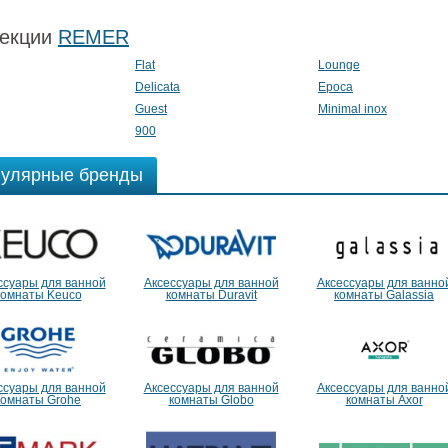
екции
REMER
Flat
Lounge
Delicata
Epoca
Guest
Minimal inox
900
улярные бренды
ссуары для ванной
Аксессуары для ванной
Аксессуары для ванно
комнаты Keuco
комнаты Duravit
комнаты Galassia
ссуары для ванной
Аксессуары для ванной
Аксессуары для ванно
комнаты Grohe
комнаты Globo
комнаты Axor