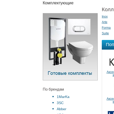
Комплектующие
Колл
Inox
Arte
Forma
Suite
Поп
Аксе
По брендам
1MarKa
Аксе
3SC
Abber