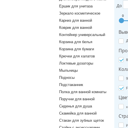
До
Ершик для унитаза
Зеркало косметическое
0
Карниз для ванной
Коврик для ванной
Выв
Контейнер универсальный
Корзина для белья
Корзина для бумаги
Про
Крючки для халатов
R
Локтевые дозаторы
Кол
Мыльницы
Подносы
9
Подстаканник
F
Полка для ванной комнаты
Цве
Поручни для ванной
Сиденья для душа
х
Скамейка для ванной
Стр
Стакан для зубных щеток
И
Стойки с аксессуарами