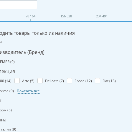
78 164
156 328
234 491
одить товары только из наличия
Да
изводитель (Бренд)
EMER (
9
)
лекция
00 (
14
)
Arte (
5
)
Delicata (
7
)
Epoca (
12
)
Flat (
13
)
orma (
9
)
Показать все
т
ром (
5
)
ана
талия (
9
)