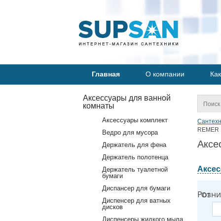
Главная
О компании
Как
Аксессуары для ванной
комнаты
Аксессуары комплект
Сантехн
REMER 
Ведро для мусора
Аксе
Держатель для фена
Держатель полотенца
Аксес
Держатель туалетной
бумаги
Диспансер для бумаги
Розни
От
Диспенсер для ватных
дисков
Диспенсеры жидкого мыла