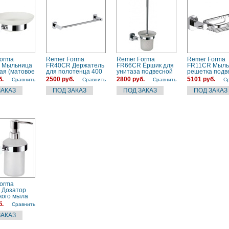
orma
Remer Forma
Remer Forma
Remer Forma
 Мыльница
FR40CR Держатель
FR66CR Ёршик для
FR11CR Мыль
ая (матовое
для полотенца 400
унитаза подвесной
решетка подв
 хром)
мм (хром)
(матовое стекло |
(хром)
б.
2500 руб.
2800 руб.
5101 руб.
Сравнить
Сравнить
Сравнить
С
хром)
orma
 Дозатор
кого мыла
ой (матовое
б.
Сравнить
 хром)