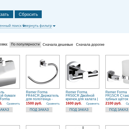
енный поиск
Свернуть фильтр
овка:
По популярности
Сначала дешевые
Сначала дорогие
ель
Remer Forma
Remer Forma
Remer Forma
ой бумаги
FR44CR Держатель
FR50CR Двойной
FR15CR Стака
Forma
для полотенца -
крючок для халата |
зубных щёток
) хром
кольцо 230 мм
полотенца (хром)
подвесной (м
б.
1500 руб.
1600 руб.
2100 руб.
Сравнить
Сравнить
Сравнить
С
(хром)
стекло | хром)