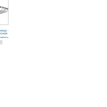
ница -
есная
равнить