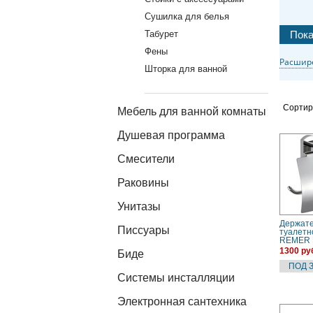
Сушилка для белья
Табурет
Фены
Расшир
Шторка для ванной
Сортир
Мебель для ванной комнаты
Душевая программа
Смесители
Раковины
Унитазы
Держат
Писсуары
туалетн
REMER 
(FR60CR
1300 ру
Биде
Системы инсталляции
Электронная сантехника