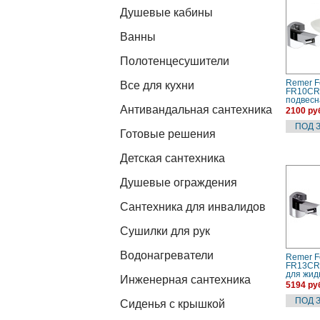
Душевые кабины
Ванны
Полотенцесушители
Remer F
Все для кухни
FR10CR
подвесн
Антивандальная сантехника
стекло |
2100 ру
Готовые решения
Детская сантехника
Душевые ограждения
Сантехника для инвалидов
Сушилки для рук
Водонагреватели
Remer F
FR13CR
для жид
Инженерная сантехника
подвесн
5194 ру
стекло |
Сиденья с крышкой