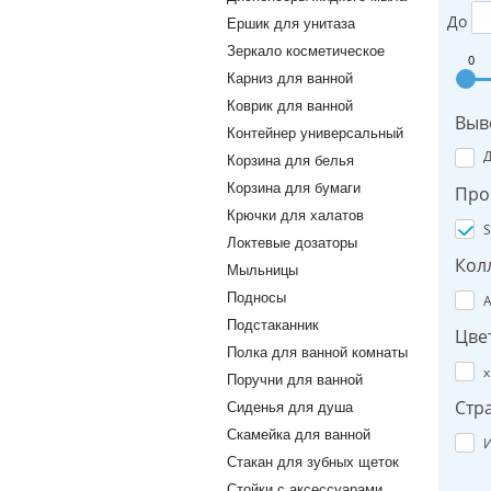
До
Ершик для унитаза
Зеркало косметическое
0
Карниз для ванной
Коврик для ванной
Выв
Контейнер универсальный
Корзина для белья
Корзина для бумаги
Про
Крючки для халатов
S
Локтевые дозаторы
Кол
Мыльницы
Подносы
A
Подстаканник
Цве
Полка для ванной комнаты
х
Поручни для ванной
Стр
Сиденья для душа
Скамейка для ванной
И
Стакан для зубных щеток
Стойки с аксессуарами