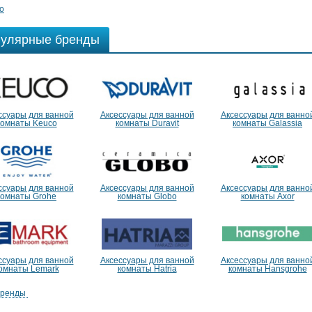
io
улярные бренды
ссуары для ванной
Аксессуары для ванной
Аксессуары для ванно
комнаты Keuco
комнаты Duravit
комнаты Galassia
ссуары для ванной
Аксессуары для ванной
Аксессуары для ванно
комнаты Grohe
комнаты Globo
комнаты Axor
ссуары для ванной
Аксессуары для ванной
Аксессуары для ванно
омнаты Lemark
комнаты Hatria
комнаты Hansgrohe
бренды