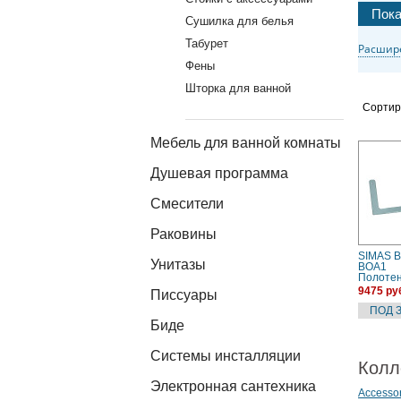
Сушилка для белья
Табурет
Расшир
Фены
Шторка для ванной
Сортир
Мебель для ванной комнаты
Душевая программа
Смесители
Раковины
SIMAS 
Унитазы
BOA1
Полоте
(хром)
9475 ру
Писсуары
Биде
Системы инсталляции
Колл
Электронная сантехника
Accessor