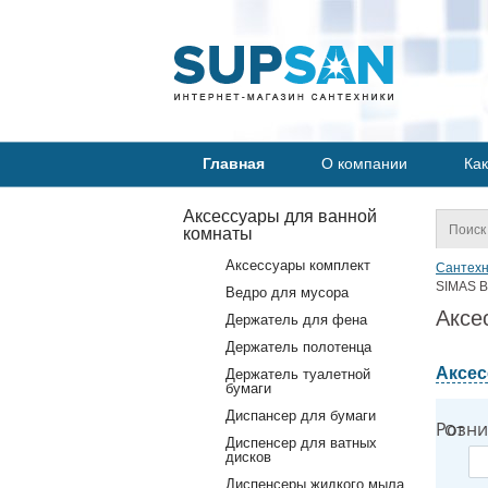
Главная
О компании
Как
Аксессуары для ванной
комнаты
Аксессуары комплект
Сантехн
SIMAS B
Ведро для мусора
Аксе
Держатель для фена
Держатель полотенца
Аксес
Держатель туалетной
бумаги
Диспансер для бумаги
Розни
От
Диспенсер для ватных
дисков
Диспенсеры жидкого мыла