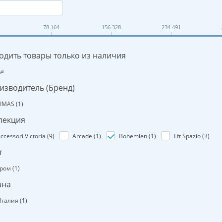
78 164
156 328
234 491
одить товары только из наличия
Да
изводитель (Бренд)
IMAS (
1
)
лекция
ccessori Victoria (
9
)
Arcade (
1
)
Bohemien (
1
)
Lft Spazio (
3
)
т
ром (
1
)
ана
талия (
1
)