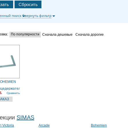
енный поиск
Свернуть фильтр
овка:
По популярности
Сначала дешевые
Сначала дорогие
BOHEMIEN
нцедержатель
б.
Сравнить
екции
SIMAS
i Victoria
Arcade
Bohemien