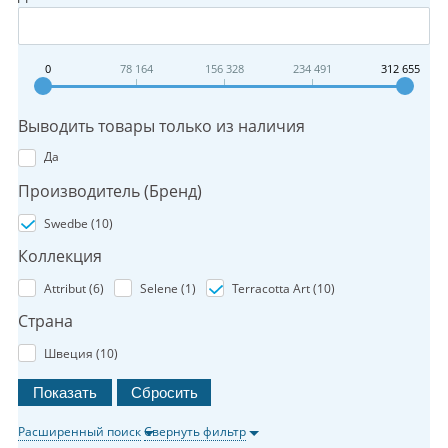
0
78 164
156 328
234 491
312 655
Выводить товары только из наличия
Да
Производитель (Бренд)
Swedbe (
10
)
Коллекция
Attribut (
6
)
Selene (
1
)
Terracotta Art (
10
)
Страна
Швеция (
10
)
Расширенный поиск
Свернуть фильтр