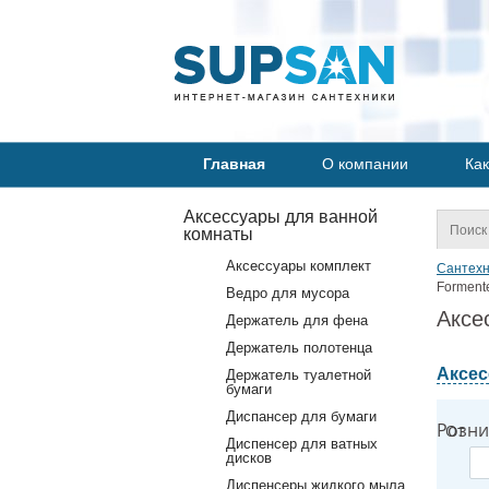
Главная
О компании
Как
Аксессуары для ванной
комнаты
Аксессуары комплект
Сантехн
Forment
Ведро для мусора
Аксе
Держатель для фена
Держатель полотенца
Аксес
Держатель туалетной
бумаги
Диспансер для бумаги
Розни
От
Диспенсер для ватных
дисков
Диспенсеры жидкого мыла