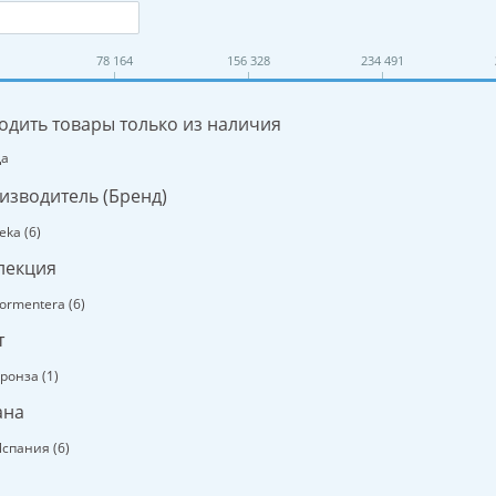
78 164
156 328
234 491
одить товары только из наличия
Да
изводитель (Бренд)
eka (
6
)
лекция
ormentera (
6
)
т
ронза (
1
)
ана
спания (
6
)