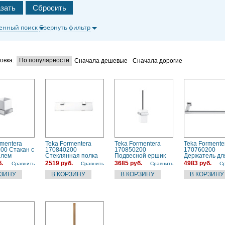
енный поиск
Свернуть фильтр
овка:
По популярности
Сначала дешевые
Сначала дорогие
rmentera
Teka Formentera
Teka Formentera
Teka Formente
00 Стакан с
170840200
170850200
170760200
елем
Стеклянная полка
Подвесной ершик
Держатель дл
для унитаза
полотенца
.
2519 руб.
3685 руб.
4983 руб.
Сравнить
Сравнить
Сравнить
С