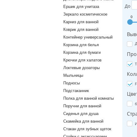
До
Ершик для унитаза
Зеркало косметическое
0
Карниз для ванной
Коврик для ванной
Выв
Контейнер универсальный
Корзина для белья
Корзина для бумаги
Про
Крючки для халатов
T
Локтевые дозаторы
Кол
Мыльницы
Подносы
F
Подстаканник
Цве
Полка для ванной комнаты
б
Поручни для ванной
Стр
Сиденья для душа
Скамейка для ванной
И
Стакан для зубных щеток
Стойки с аксессуарами