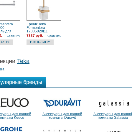
rmentera
Ёршик Teka
200
Formentera
ль для
17085020BZ
нца
б.
7337 руб.
Сравнить
Сравнить
екции
Teka
era
улярные бренды
ссуары для ванной
Аксессуары для ванной
Аксессуары для ванно
комнаты Keuco
комнаты Duravit
комнаты Galassia