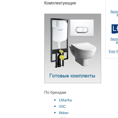
Комплектующие
Аксе
Аксе
к
Еще 
По брендам
1MarKa
3SC
Abber