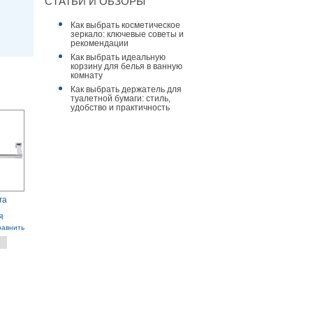
СТАТЬИ И ОБЗОРЫ
Как выбрать косметическое
зеркало: ключевые советы и
рекомендации
Как выбрать идеальную
корзину для белья в ванную
комнату
Как выбрать держатель для
туалетной бумаги: стиль,
удобство и практичность
ra
я
равнить