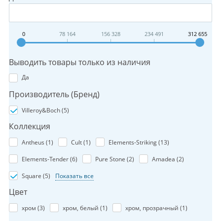
0
78 164
156 328
234 491
312 655
Выводить товары только из наличия
Да
Производитель (Бренд)
Villeroy&Boch (
5
)
Коллекция
Antheus (
1
)
Cult (
1
)
Elements-Striking (
13
)
Elements-Tender (
6
)
Pure Stone (
2
)
Amadea (
2
)
Square (
5
)
Показать все
Цвет
хром (
3
)
хром, белый (
1
)
хром, прозрачный (
1
)