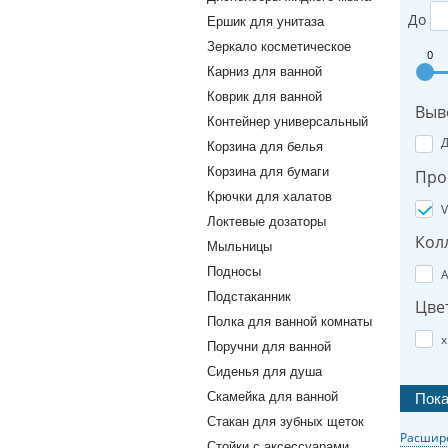
До
Ершик для унитаза
Зеркало косметическое
0
Карниз для ванной
Коврик для ванной
Выв
Контейнер универсальный
Корзина для белья
Корзина для бумаги
Про
Крючки для халатов
V
Локтевые дозаторы
Кол
Мыльницы
Подносы
A
Подстаканник
Цве
Полка для ванной комнаты
х
Поручни для ванной
Сиденья для душа
Скамейка для ванной
Стакан для зубных щеток
Расшир
Стойки с аксессуарами