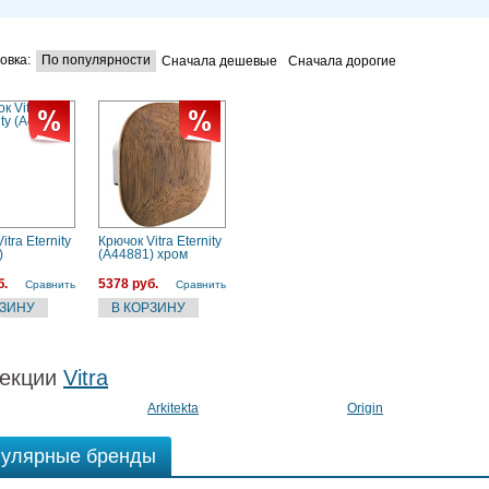
овка:
По популярности
Сначала дешевые
Сначала дорогие
itra Eternity
Крючок Vitra Eternity
)
(A44881) хром
б.
5378 руб.
Сравнить
Сравнить
екции
Vitra
Arkitekta
Origin
улярные бренды