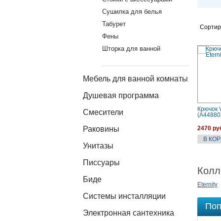
Сушилка для белья
Табурет
Сортир
Фены
Шторка для ванной
Мебель для ванной комнаты
Душевая программа
Крючок V
Смесители
(A44880
Раковины
2470 ру
Унитазы
Писсуары
Колл
Биде
Eternity
Системы инсталляции
Поп
Электронная сантехника