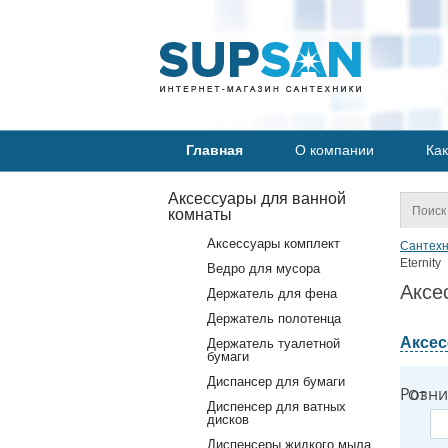
Главная
О компании
Как
Аксессуары для ванной
комнаты
Аксессуары комплект
Сантехн
Eternity
Ведро для мусора
Аксе
Держатель для фена
Держатель полотенца
Аксес
Держатель туалетной
бумаги
Диспансер для бумаги
Розни
От
Диспенсер для ватных
дисков
Диспенсеры жидкого мыла