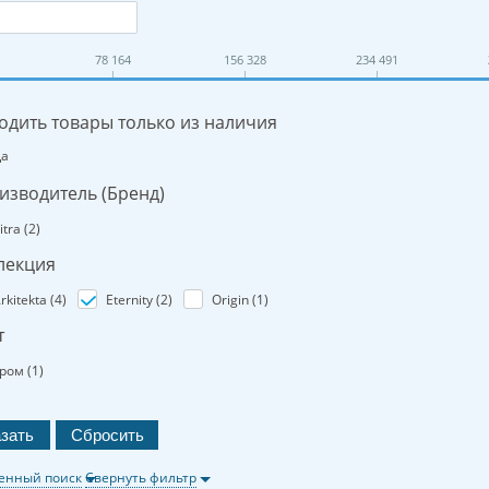
78 164
156 328
234 491
одить товары только из наличия
Да
изводитель (Бренд)
itra (
2
)
лекция
rkitekta (
4
)
Eternity (
2
)
Origin (
1
)
т
ром (
1
)
енный поиск
Свернуть фильтр