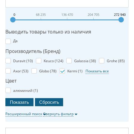
0
68 235
136 470
204 705
272 940
Выводить товары только из наличия
Да
Производитель (Бренд)
Duravit (
10
)
Keuco (
124
)
Galassia (
38
)
Grohe (
85
)
Axor (
53
)
Globo (
78
)
Kermi (
1
)
Показать все
Цвет
алюминий (
1
)
Расширенный поиск
Свернуть фильтр