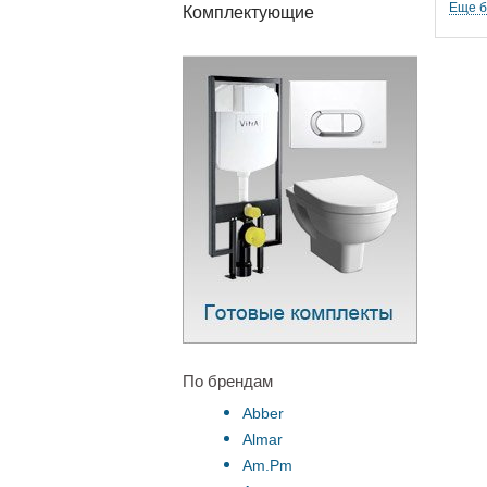
Еще 
Комплектующие
По брендам
Abber
Almar
Am.Pm