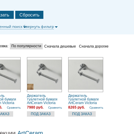
енный поиск
Свернуть фильтр
овка:
По популярности
Сначала дешевые
Сначала дорогие
ель
Держатель
Держатель
ой бумаги
туалетной бумаги
туалетной бумаги
 Victoria
ArtCeram Victoria
ArtCeram Victoria
 73) золото
(HEA028 72) бронза
(HEA028 71) хром
б.
7980 руб.
8265 руб.
Сравнить
Сравнить
Сравнить
екции
ArtCeram