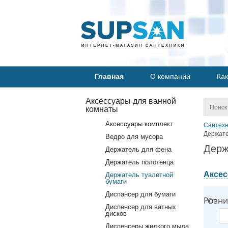
Главная
О компании
Как
Аксессуары для ванной
комнаты
Аксессуары комплект
Сантехн
Держате
Ведро для мусора
Держ
Держатель для фена
Держатель полотенца
Аксес
Держатель туалетной
бумаги
Диспансер для бумаги
Розни
От
Диспенсер для ватных
дисков
Диспенсеры жидкого мыла