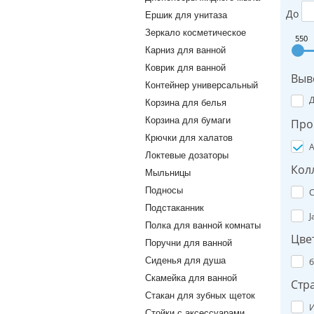
До
Ершик для унитаза
Зеркало косметическое
550
Карниз для ванной
Коврик для ванной
Выв
Контейнер универсальный
Корзина для белья
Корзина для бумаги
Про
Крючки для халатов
A
Локтевые дозаторы
Кол
Мыльницы
Подносы
C
Подстаканник
J
Полка для ванной комнаты
Цве
Поручни для ванной
Сиденья для душа
б
Скамейка для ванной
Стр
Стакан для зубных щеток
И
Стойки с аксессуарами