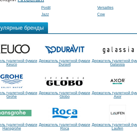
Postit
Versailles
Jazz
Cow
улярные бренды
ль туалетной бумаги
Держатель туалетной бумаги
Держатель туалетной бу
Keuco
Duravit
Galassia
ль туалетной бумаги
Держатель туалетной бумаги
Держатель туалетной бу
Grohe
Globo
Axor
ль туалетной бумаги
Держатель туалетной бумаги
Держатель туалетной бу
Hansgrohe
Roca
Laufen