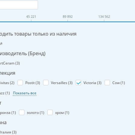
45 221
89 892
134 562
одить товары только из наличия
Да
изводитель (Бренд)
rtCeram (
3
)
лекция
ivitas (
2
)
Postit (
3
)
Versailles (
3
)
Victoria (
3
)
Cow (
1
)
azz (
1
)
Показать все
т
ронза (
1
)
золото (
1
)
хром (
1
)
ана
талия (
3
)