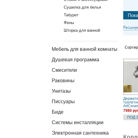
Сушилка для белья
Табурет
Фены
Расшир
Шторка для ванной
Сортир
Мебель для ванной комнаты
Душевая программа
Смесители
Раковины
Унитазы
Держат
Писсуары
туалетн
ArtCeram
(HEA028
7980 ру
Биде
Системы инсталляции
Электронная сантехника
Колл