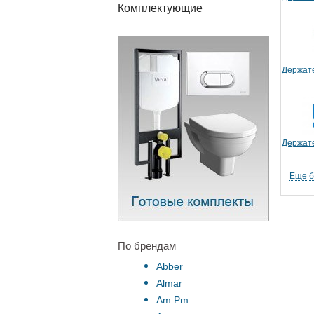
Комплектующие
Держате
Держате
Еще 
По брендам
Abber
Almar
Am.Pm