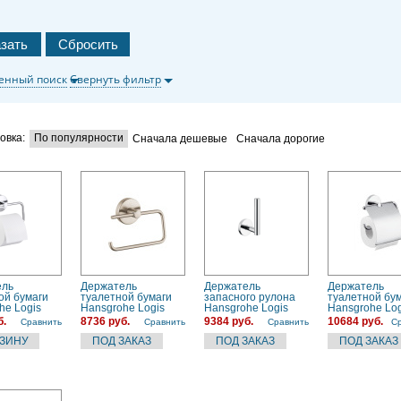
енный поиск
Свернуть фильтр
овка:
По популярности
Сначала дешевые
Сначала дорогие
ель
Держатель
Держатель
Держатель
ой бумаги
туалетной бумаги
запасного рулона
туалетной бу
he Logis
Hansgrohe Logis
Hansgrohe Logis
Hansgrohe Log
00) хром
(40526820) серый
(40517000) хром
(40523820) с
б.
8736 руб.
9384 руб.
10684 руб.
Сравнить
Сравнить
Сравнить
С