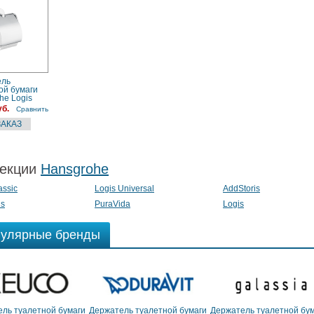
ель
ой бумаги
he Logis
00) хром
уб.
Сравнить
екции
Hansgrohe
assic
Logis Universal
AddStoris
is
PuraVida
Logis
улярные бренды
ль туалетной бумаги
Держатель туалетной бумаги
Держатель туалетной бу