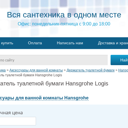
Вся сантехника в одном месте
Офис: понедельник-пятница с 9:00 до 18:00
 купить
Оплата
Написать нам
Доставка и хра
ика
>
Аксессуары для ванной комнаты
>
Держатель туалетной бумаги
>
Hansg
ль туалетной бумаги Hansgrohe Logis
атель туалетной бумаги Hansgrohe Logis
суары для ванной комнаты Hansgrohe
чная цена