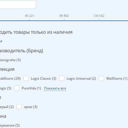
45 221
89 892
134 562
одить товары только из наличия
Да
изводитель (Бренд)
ansgrohe (
5
)
лекция
ddStoris (
29
)
Logis Classic (
3
)
Logis Universal (
2
)
WallStoris (
1
)
ogis (
5
)
PuraVida (
1
)
Показать все
т
ерый (
2
)
хром (
3
)
ана
ермания (
5
)