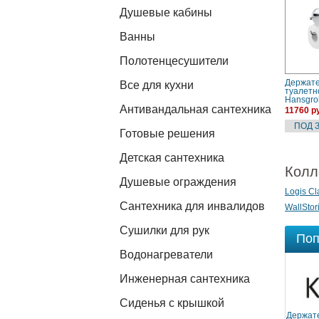
Душевые кабины
Ванны
Полотенцесушители
Держат
Все для кухни
туалетн
Hansgro
Антивандальная сантехника
(405230
11760 р
Готовые решения
Детская сантехника
Колл
Душевые ограждения
Logis Cl
Сантехника для инвалидов
WallStor
Сушилки для рук
Поп
Водонагреватели
Инженерная сантехника
Сиденья с крышкой
Держате