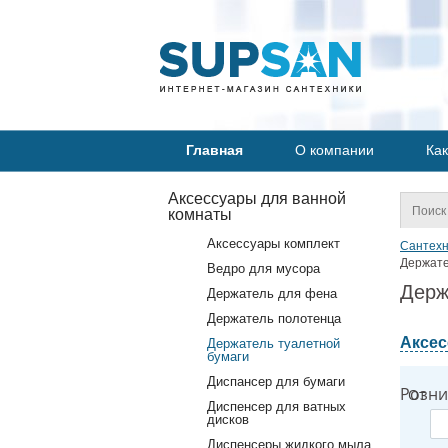
Главная
О компании
Как
Аксессуары для ванной
комнаты
Аксессуары комплект
Сантехн
Держате
Ведро для мусора
Держ
Держатель для фена
Держатель полотенца
Аксес
Держатель туалетной
бумаги
Диспансер для бумаги
Розни
От
Диспенсер для ватных
дисков
Диспенсеры жидкого мыла