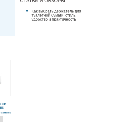
СТАТЬИ И ОБЗОРЫ
Как выбрать держатель для
туалетной бумаги: стиль,
удобство и практичность
маги
is
ерый
равнить