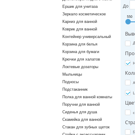
До
Ершик для унитаза
Зеркало косметическое
550
Карниз для ванной
Коврик для ванной
Выв
Контейнер универсальный
Корзина для белья
Корзина для бумаги
Про
Крючки для халатов
H
Локтевые дозаторы
Кол
Мыльницы
Подносы
A
Подстаканник
L
Полка для ванной комнаты
Цве
Поручни для ванной
Сиденья для душа
с
Скамейка для ванной
Стр
Стакан для зубных щеток
Г
Стойки с аксессуарами