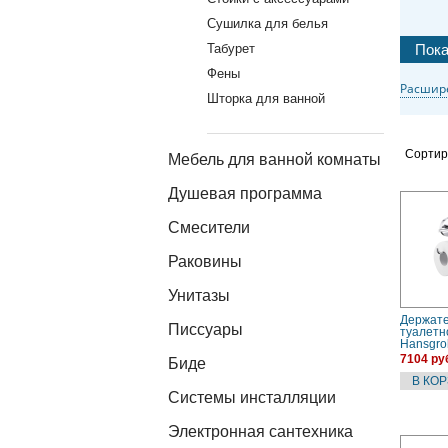
Сушилка для белья
Табурет
Фены
Расшир
Шторка для ванной
Сортир
Мебель для ванной комнаты
Душевая программа
Смесители
Раковины
Унитазы
Держат
Писсуары
туалетн
Hansgro
(405260
7104 ру
Биде
Системы инсталляции
Электронная сантехника