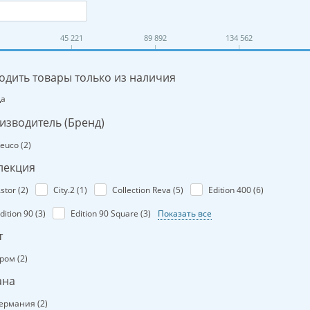
45 221
89 892
134 562
одить товары только из наличия
Да
изводитель (Бренд)
euco (
2
)
лекция
stor (
2
)
City.2 (
1
)
Collection Reva (
5
)
Edition 400 (
6
)
dition 90 (
3
)
Edition 90 Square (
3
)
Показать все
т
ром (
2
)
ана
ермания (
2
)