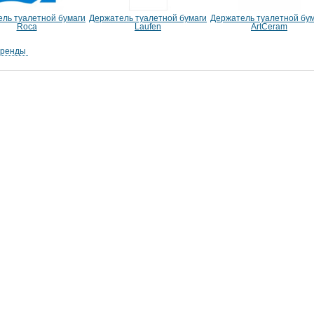
ль туалетной бумаги
Держатель туалетной бумаги
Держатель туалетной бу
Roca
Laufen
ArtCeram
бренды