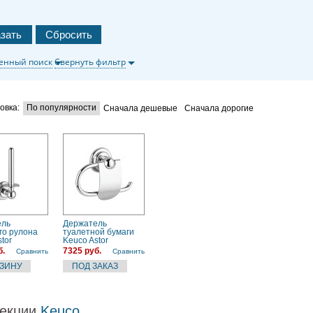
енный поиск
Свернуть фильтр
овка:
По популярности
Сначала дешевые
Сначала дорогие
ель
Держатель
го рулона
туалетной бумаги
tor
Keuco Astor
10000) хром
(02160010000) хром
б.
7325 руб.
Сравнить
Сравнить
екции
Keuco