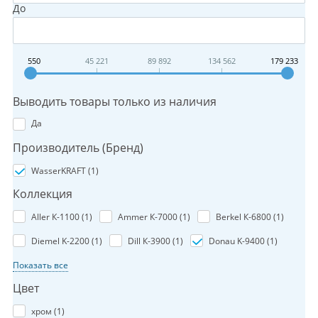
До
550
45 221
89 892
134 562
179 233
Выводить товары только из наличия
Да
Производитель (Бренд)
WasserKRAFT (
1
)
Коллекция
Aller К-1100 (
1
)
Ammer К-7000 (
1
)
Berkel К-6800 (
1
)
Diemel K-2200 (
1
)
Dill К-3900 (
1
)
Donau K-9400 (
1
)
Показать все
Цвет
хром (
1
)