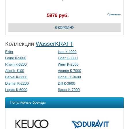
5976 руб.
Сравнить
Коллекции
WasserKRAFT
Exter
Isen К-4000
Leine К-5000
Oder К-3000
Rhein К-6200
Wern K-2500
Aller К-1100
Ammer К-7000
Berkel К-6800
Donau K-9400
Diemel K-2200
Dill К-3900
Lopau К-6000
Sauer K-7900
Популярные бренды