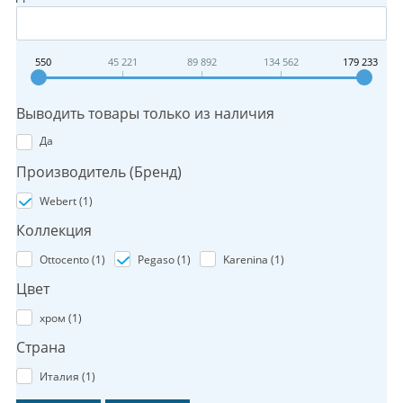
550
45 221
89 892
134 562
179 233
Выводить товары только из наличия
Да
Производитель (Бренд)
Webert (
1
)
Коллекция
Ottocento (
1
)
Pegaso (
1
)
Karenina (
1
)
Цвет
хром (
1
)
Страна
Италия (
1
)