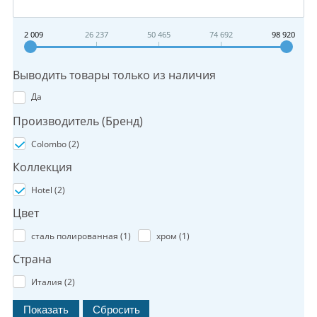
2 009
26 237
50 465
74 692
98 920
Выводить товары только из наличия
Да
Производитель (Бренд)
Colombo (
2
)
Коллекция
Hotel (
2
)
Цвет
сталь полированная (
1
)
хром (
1
)
Страна
Италия (
2
)