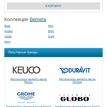
Коллекции
Bemeta
Beta
Neo
Amber
Brilo
Sablo
Dark
Nero
Популярные бренды
Диспенсеры жидкого мыла
Диспенсеры жидкого мыла
Keuco
Duravit
Диспенсеры жидкого мыла Grohe
Диспенсеры жидкого мыла Globo