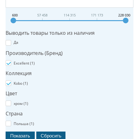
600
57 458
114 315
171 173
228 030
Выводить товары только из наличия
Да
Производитель (Бренд)
Excellent (
1
)
Коллекция
Kobo (
1
)
Цвет
хром (
1
)
Страна
Польша (
1
)