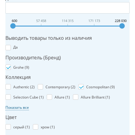
600
57 458
114 315
171 173
228 030
Выводить товары только из наличия
Да
Производитель (Бренд)
Grohe (
9
)
Коллекция
Authentic (
2
)
Contemporary (
2
)
Cosmopolitan (
9
)
Selection Cube (
1
)
Allure (
1
)
Allure Brilliant (
1
)
Показать все
Цвет
серый (
1
)
хром (
1
)