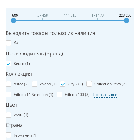
600
57 458
114 315
171 173
228 030
Выводить товары только из наличия
Да
Производитель (Бренд)
Keuco (
1
)
Коллекция
Astor (
2
)
Aveno (
1
)
City.2 (
1
)
Collection Reva (
2
)
Edition 11 Selection (
1
)
Edition 400 (
8
)
Показать все
Цвет
хром (
1
)
Страна
Германия (
1
)