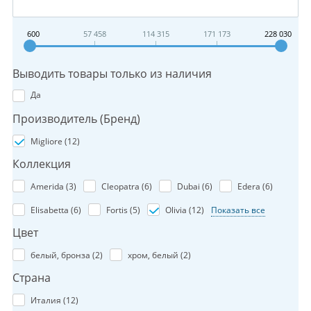
600
57 458
114 315
171 173
228 030
Выводить товары только из наличия
Да
Производитель (Бренд)
Migliore (
12
)
Коллекция
Amerida (
3
)
Cleopatra (
6
)
Dubai (
6
)
Edera (
6
)
Elisabetta (
6
)
Fortis (
5
)
Olivia (
12
)
Показать все
Цвет
белый, бронза (
2
)
хром, белый (
2
)
Страна
Италия (
12
)