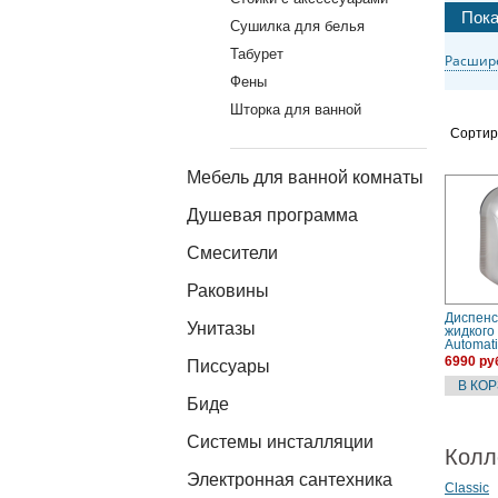
Сушилка для белья
Табурет
Расшир
Фены
Шторка для ванной
Сортир
Мебель для ванной комнаты
Душевая программа
Смесители
Раковины
Диспенс
Унитазы
жидкого
Automat
Белый
6990 ру
Писсуары
Биде
Системы инсталляции
Колл
Электронная сантехника
Classic