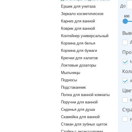
До
Ершик для унитаза
Зеркало косметическое
600
Карниз для ванной
Коврик для ванной
Выв
Контейнер универсальный
Корзина для белья
Корзина для бумаги
Про
Крючки для халатов
N
Локтевые дозаторы
Кол
Мыльницы
Подносы
A
Подстаканник
Цве
Полка для ванной комнаты
б
Поручни для ванной
Стр
Сиденья для душа
Скамейка для ванной
И
Стакан для зубных щеток
Стойки с аксессуарами