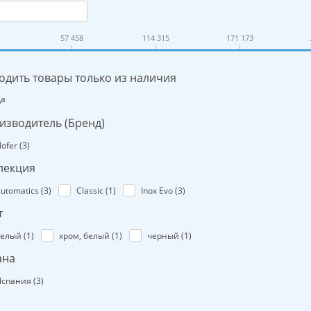
57 458
114 315
171 173
одить товары только из наличия
Да
изводитель (Бренд)
ofer (
3
)
лекция
utomatics (
3
)
Classic (
1
)
Inox Evo (
3
)
т
елый (
1
)
хром, белый (
1
)
черный (
1
)
ана
спания (
3
)