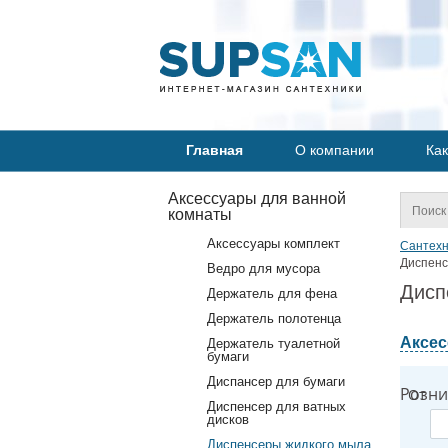
Главная
О компании
Как
Аксессуары для ванной
комнаты
Аксессуары комплект
Сантехн
Диспенс
Ведро для мусора
Дисп
Держатель для фена
Держатель полотенца
Аксес
Держатель туалетной
бумаги
Диспансер для бумаги
Розни
От
Диспенсер для ватных
дисков
Диспенсеры жидкого мыла