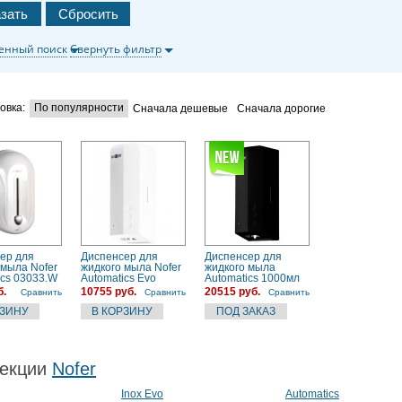
енный поиск
Свернуть фильтр
овка:
По популярности
Сначала дешевые
Сначала дорогие
ер для
Диспенсер для
Диспенсер для
 мыла Nofer
жидкого мыла Nofer
жидкого мыла
ics 03033.W
Automatics Evo
Automatics 1000мл
03038.W Белый
чёрный Nofer
б.
10755 руб.
20515 руб.
Сравнить
Сравнить
Сравнить
03039.N
екции
Nofer
Inox Evo
Automatics