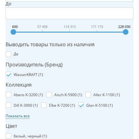
До
600
57 458
114 315
171 173
228 030
Выводить товары только из наличия
Да
Производитель (Бренд)
WasserKRAFT (
1
)
Коллекция
Abens K-3200 (
1
)
Aisch K-5900 (
1
)
Aller К-1100 (
1
)
Dill К-3900 (
1
)
Elbe K-7200 (
1
)
Glan K-5100 (
1
)
Показать все
Цвет
белый, черный (
1
)