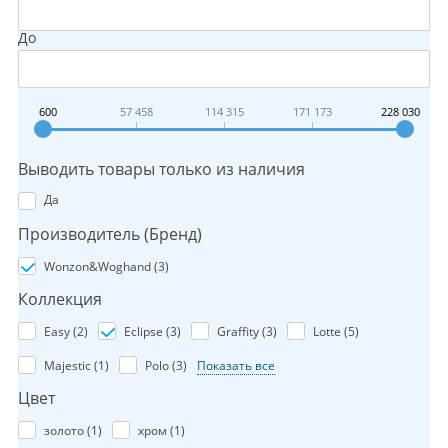
До
600
57 458
114 315
171 173
228 030
Выводить товары только из наличия
Да
Производитель (Бренд)
Wonzon&Woghand (
3
)
Коллекция
Easy (
2
)
Eclipse (
3
)
Graffity (
3
)
Lotte (
5
)
Majestic (
1
)
Polo (
3
)
Показать все
Цвет
золото (
1
)
хром (
1
)