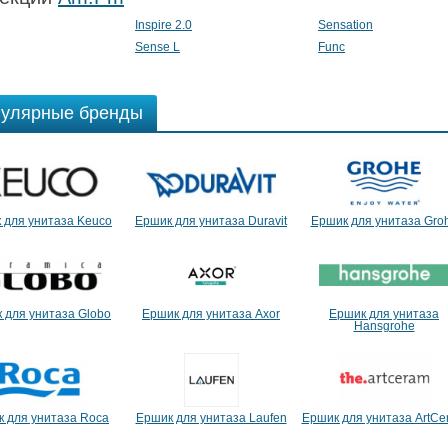
Inspire 2.0
Sensation
Sense L
Func
улярные бренды
 для унитаза Keuco
Ершик для унитаза Duravit
Ершик для унитаза Gro
 для унитаза Globo
Ершик для унитаза Axor
Ершик для унитаза
Hansgrohe
 для унитаза Roca
Ершик для унитаза Laufen
Ершик для унитаза ArtCe