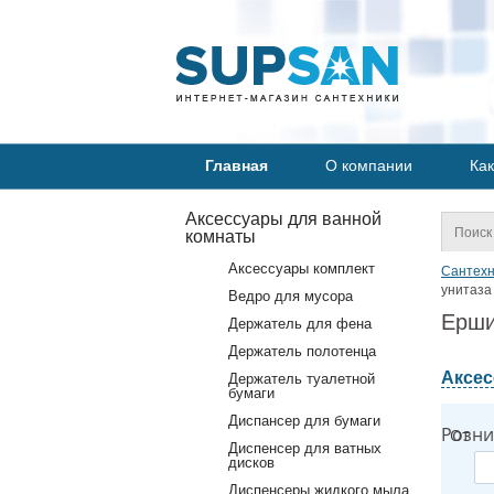
Главная
О компании
Как
Аксессуары для ванной
комнаты
Аксессуары комплект
Сантехн
унитаза 
Ведро для мусора
Ерши
Держатель для фена
Держатель полотенца
Аксес
Держатель туалетной
бумаги
Диспансер для бумаги
Розни
От
Диспенсер для ватных
дисков
Диспенсеры жидкого мыла