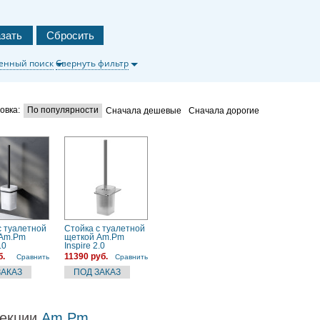
енный поиск
Свернуть фильтр
овка:
По популярности
Сначала дешевые
Сначала дорогие
с туалетной
Стойка с туалетной
 Am.Pm
щеткой Am.Pm
.0
Inspire 2.0
422)
(A50A33400) хром
б.
11390 руб.
Сравнить
Сравнить
екции
Am.Pm