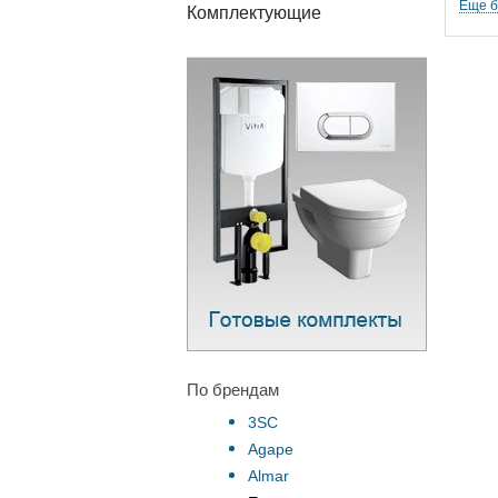
Еще 
Комплектующие
По брендам
3SC
Agape
Almar