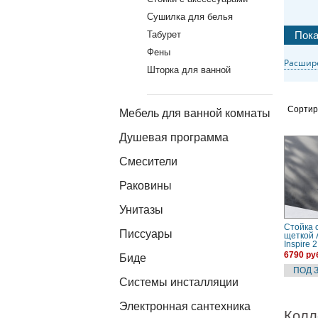
Сушилка для белья
Табурет
Фены
Расшир
Шторка для ванной
Сортир
Мебель для ванной комнаты
Душевая программа
Смесители
Раковины
Унитазы
Стойка 
Писсуары
щеткой
Inspire 2
(A50A33
6790 ру
Биде
черный
Системы инсталляции
Электронная сантехника
Колл