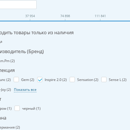
37 954
74 898
111 841
одить товары только из наличия
Да
изводитель (Бренд)
m.Pm (
2
)
лекция
unc (
2
)
Gem (
2
)
Inspire 2.0 (
2
)
Sensation (
2
)
Sense L (
2
)
-Joy (
2
)
Показать все
т
ром (
1
)
черный (
1
)
ана
ермания (
2
)