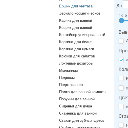
До
Ершик для унитаза
Зеркало косметическое
1 010
Карниз для ванной
Коврик для ванной
Выв
Контейнер универсальный
Корзина для белья
Корзина для бумаги
Про
Крючки для халатов
A
Локтевые дозаторы
Кол
Мыльницы
Подносы
F
Подстаканник
X
Полка для ванной комнаты
Цве
Поручни для ванной
Сиденья для душа
х
Скамейка для ванной
Стр
Стакан для зубных щеток
Г
Стойки с аксессуарами