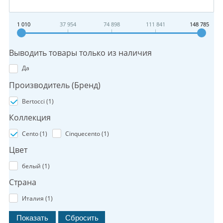
1 010
37 954
74 898
111 841
148 785
Выводить товары только из наличия
Да
Производитель (Бренд)
Bertocci (
1
)
Коллекция
Cento (
1
)
Cinquecento (
1
)
Цвет
белый (
1
)
Страна
Италия (
1
)