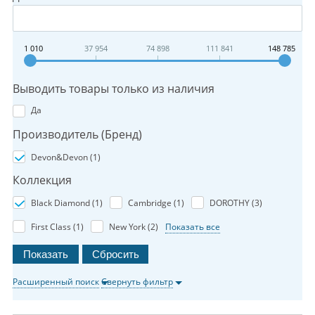
1 010
37 954
74 898
111 841
148 785
Выводить товары только из наличия
Да
Производитель (Бренд)
Devon&Devon (
1
)
Коллекция
Black Diamond (
1
)
Cambridge (
1
)
DOROTHY (
3
)
First Class (
1
)
New York (
2
)
Показать все
Расширенный поиск
Свернуть фильтр