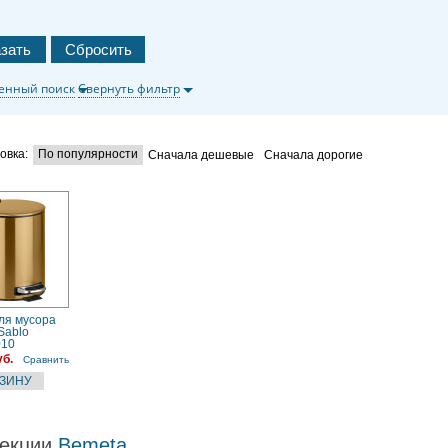
енный поиск
Свернуть фильтр
овка:
По популярности
Сначала дешевые
Сначала дорогие
ля мусора
Sablo
010
уб.
Сравнить
екции
Bemeta