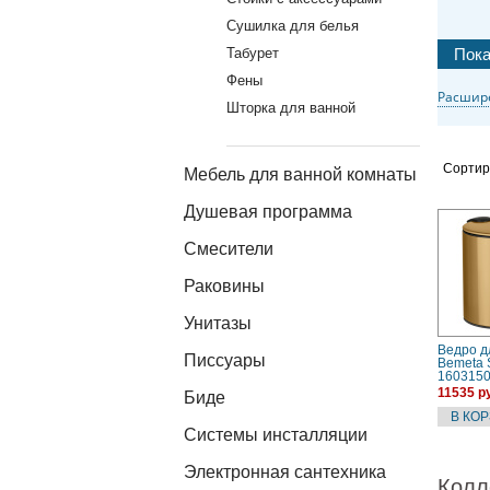
Сушилка для белья
Табурет
Фены
Расшир
Шторка для ванной
Сортир
Мебель для ванной комнаты
Душевая программа
Смесители
Раковины
Унитазы
Ведро д
Писсуары
Bemeta 
160315
11535 р
Биде
Системы инсталляции
Электронная сантехника
Колл