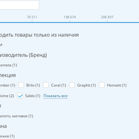
70 511
138 674
206 837
одить товары только из наличия
Да
изводитель (Бренд)
emeta (
1
)
лекция
mber (
1
)
Brilo (
1
)
Coral (
1
)
Graphit (
1
)
Hematit (
1
)
ome (
2
)
Sablo (
1
)
Показать все
т
олото, матовое (
1
)
ана
ехия (
1
)