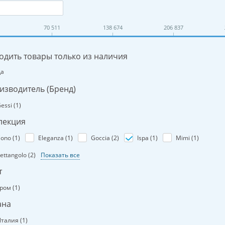
70 511
138 674
206 837
одить товары только из наличия
Да
изводитель (Бренд)
essi (
1
)
лекция
ono (
1
)
Eleganza (
1
)
Goccia (
2
)
Ispa (
1
)
Mimi (
1
)
ettangolo (
2
)
Показать все
т
ром (
1
)
ана
талия (
1
)