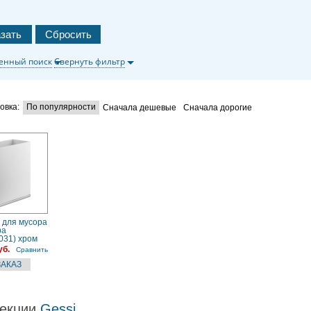
енный поиск
Свернуть фильтр
овка:
По популярности
Сначала дешевые
Сначала дорогие
 для мусора
pa
031) хром
уб.
Сравнить
екции
Gessi