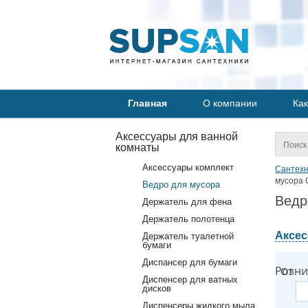
Главная
О компании
Как
Аксессуары для ванной
комнаты
Аксессуары комплект
Сантехн
мусора G
Ведро для мусора
Ведр
Держатель для фена
Держатель полотенца
Аксес
Держатель туалетной
бумаги
Диспансер для бумаги
Розни
От
Диспенсер для ватных
дисков
Диспенсеры жидкого мыла