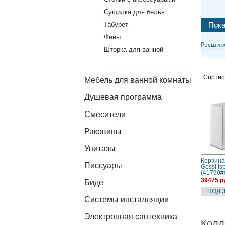
Сушилка для белья
Табурет
Фены
Расшир
Шторка для ванной
Сортир
Мебель для ванной комнаты
Душевая программа
Смесители
Раковины
Унитазы
Корзина
Писсуары
Gessi Is
(41790#
39475 р
Биде
Системы инсталляции
Электронная сантехника
Колл