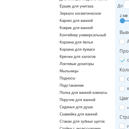
До
Ершик для унитаза
Зеркало косметическое
2 348
Карниз для ванной
Коврик для ванной
Выв
Контейнер универсальный
Корзина для белья
Корзина для бумаги
Про
Крючки для халатов
G
Локтевые дозаторы
Кол
Мыльницы
Подносы
C
Подстаканник
R
Полка для ванной комнаты
Цве
Поручни для ванной
Сиденья для душа
х
Скамейка для ванной
Стр
Стакан для зубных щеток
И
Стойки с аксессуарами