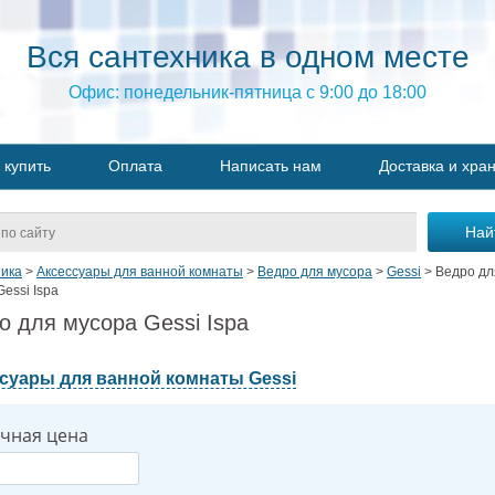
Вся сантехника в одном месте
Офис: понедельник-пятница с 9:00 до 18:00
 купить
Оплата
Написать нам
Доставка и хра
ика
>
Аксессуары для ванной комнаты
>
Ведро для мусора
>
Gessi
>
Ведро дл
essi Ispa
о для мусора Gessi Ispa
суары для ванной комнаты Gessi
чная цена