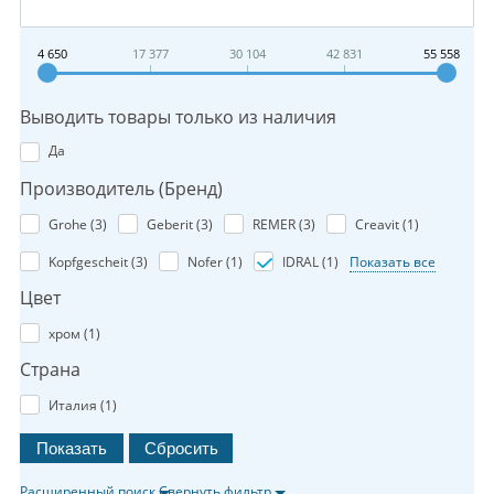
4 650
17 377
30 104
42 831
55 558
Выводить товары только из наличия
Да
Производитель (Бренд)
Grohe (
3
)
Geberit (
3
)
REMER (
3
)
Creavit (
1
)
Kopfgescheit (
3
)
Nofer (
1
)
IDRAL (
1
)
Показать все
Цвет
хром (
1
)
Страна
Италия (
1
)
Расширенный поиск
Свернуть фильтр