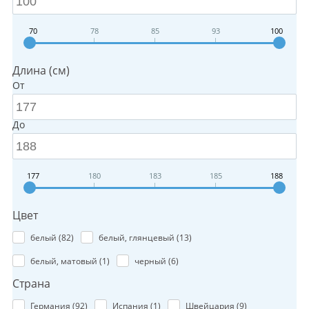
70
78
85
93
100
Длина (см)
От
До
177
180
183
185
188
Цвет
белый (
82
)
белый, глянцевый (
13
)
белый, матовый (
1
)
черный (
6
)
Страна
Германия (
92
)
Испания (
1
)
Швейцария (
9
)