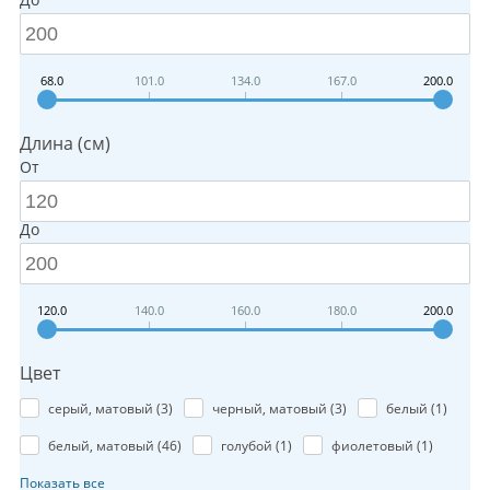
68.0
101.0
134.0
167.0
200.0
Длина (см)
От
До
120.0
140.0
160.0
180.0
200.0
Цвет
серый, матовый (
3
)
черный, матовый (
3
)
белый (
1
)
белый, матовый (
46
)
голубой (
1
)
фиолетовый (
1
)
Показать все