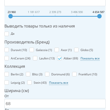
23 960
1 181 617
2 339 273
3 496 930
4 654 587
Выводить товары только из наличия
Да
Производитель (Бренд)
Duravit (
10
)
Galassia (
1
)
Axor (
1
)
Globo (
5
)
ArtCeram (
24
)
Laufen (
13
)
Abber (
69
)
Показать все
Коллекция
Berlin (
2
)
Blitz (
3
)
Dortmund (
6
)
Frankfurt (
10
)
Leipzig (
2
)
Stein (
43
)
Показать все
Ширина (см)
От
До