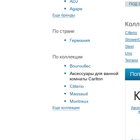
золото)
ADJ
Agape
Еще бренды
Колл
По стране
Citterio
ShowerC
Германия
Steel
Uno
По коллекции
Terrano
Bouroullec
Аксессуары для ванной
Поп
комнаты Carlton
Citterio
Massaud
Montreux
Еще коллекции
Аксе