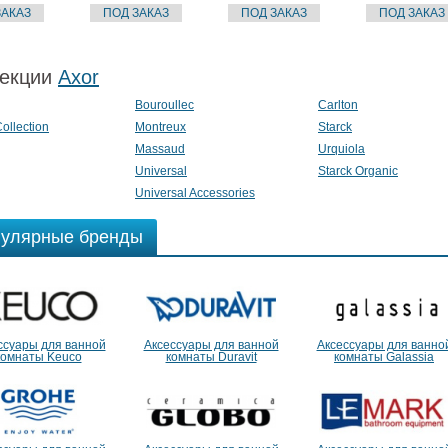
екции
Axor
Bouroullec
Carlton
ollection
Montreux
Starck
Massaud
Urquiola
Universal
Starck Organic
Universal Accessories
улярные бренды
ссуары для ванной
Аксессуары для ванной
Аксессуары для ванно
комнаты Keuco
комнаты Duravit
комнаты Galassia