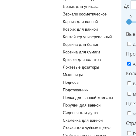
До
Ершик для унитаза
Зеркало косметическое
0
Карниз для ванной
Коврик для ванной
Выв
Контейнер универсальный
Д
Корзина для белья
Корзина для бумаги
Про
Крючки для халатов
A
Локтевые дозаторы
Кол
Мыльницы
Подносы
B
Подстаканник
M
Полка для ванной комнаты
Цве
Поручни для ванной
Сиденья для душа
з
Скамейка для ванной
Стр
Стакан для зубных щеток
Г
Стойки с аксессуарами