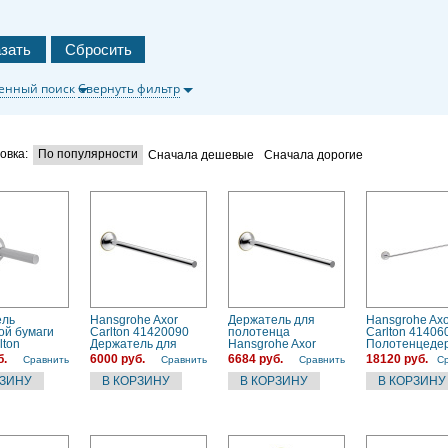
енный поиск
Свернуть фильтр
овка:
По популярности
Сначала дешевые
Сначала дорогие
ель
Hansgrohe Axor
Держатель для
Hansgrohe Axo
ой бумаги
Carlton 41420090
полотенца
Carlton 41406
lton
Держатель для
Hansgrohe Axor
Полотенцеде
90) золото,
полотенца (хром/
Carlton 41420000
(хром)
б.
6000 руб.
6684 руб.
18120 руб.
Сравнить
Сравнить
Сравнить
С
золото)
хром