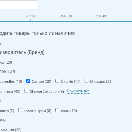
78 164
156 328
234 491
одить товары только из наличия
а
изводитель (Бренд)
xor (
20
)
лекция
ouroullec (
10
)
Carlton (
20
)
Citterio (
11
)
Massaud (
12
)
Показать все
ontreux (
45
)
ShowerCollection (
3
)
т
олото (
2
)
золото, хром (
8
)
хром (
10
)
ана
ермания (
20
)