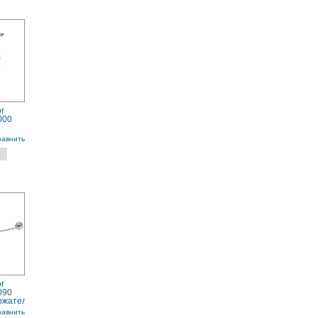
r
000
равнить
r
090
ржатель
равнить