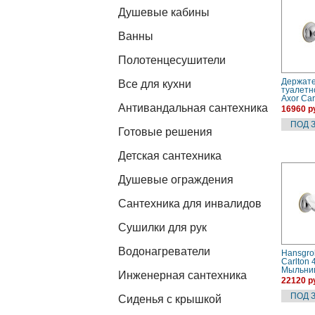
Душевые кабины
Ванны
Полотенцесушители
Держат
Все для кухни
туалетн
Axor Car
Антивандальная сантехника
(414280
16960 р
Готовые решения
Детская сантехника
Душевые ограждения
Сантехника для инвалидов
Сушилки для рук
Водонагреватели
Hansgro
Carlton
Мыльниц
Инженерная сантехника
золото)
22120 р
Сиденья с крышкой