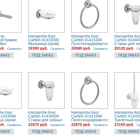
ель
Hansgrohe Axor
Hansgrohe Axor
Hansgrohe Axo
ой бумаги
Carlton 41433000
Carlton 41421000
Carlton 41434
lton
Мыльница (хром)
Полотенцедержатель
Стакан для з
00) хром
кольцевой (хром)
щеток (хром)
уб.
19390 руб.
20080 руб.
20120 руб.
Сравнить
Сравнить
Сравнить
С
he Axor
Hansgrohe Axor
Hansgrohe Axor
Hansgrohe Axo
 41433090
Carlton 41434090
Carlton 41421090
Carlton 41435
а (хром/
Стакан для зубных
Полотенцедержатель
Туалетный ер
щеток (хром/золото)
кольцевой (хром/
(хром)
уб.
22870 руб.
22870 руб.
23150 руб.
Сравнить
Сравнить
Сравнить
С
золото)