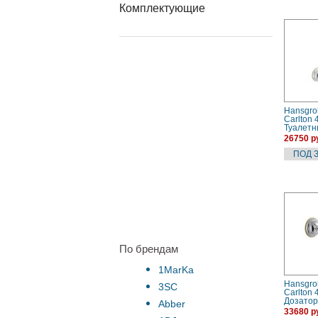
Комплектующие
Hansgro
Carlton
Туалетн
(хром/з
26750 р
По брендам
1MarKa
Hansgro
3SC
Carlton
Дозатор
Abber
жидкого
33680 р