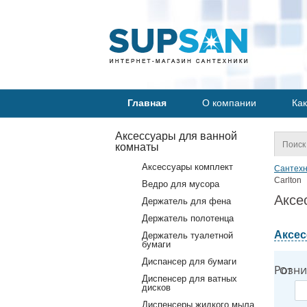
Главная
О компании
Как
Аксессуары для ванной
комнаты
Аксессуары комплект
Сантехн
Carlton
Ведро для мусора
Аксе
Держатель для фена
Держатель полотенца
Аксес
Держатель туалетной
бумаги
Диспансер для бумаги
Розни
От
Диспенсер для ватных
дисков
Диспенсеры жидкого мыла