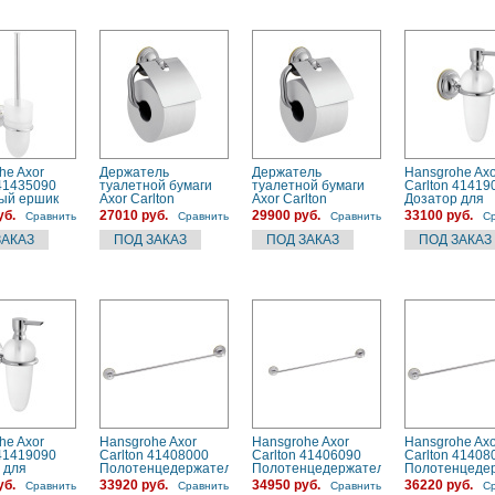
he Axor
Держатель
Держатель
Hansgrohe Axo
 41435090
туалетной бумаги
туалетной бумаги
Carlton 41419
ый ершик
Axor Carlton
Axor Carlton
Дозатор для
олото)
(41438000) хром
(41438090) золото,
жидкого мыла
уб.
27010 руб.
29900 руб.
33100 руб.
Сравнить
Сравнить
Сравнить
С
хром
(хром)
he Axor
Hansgrohe Axor
Hansgrohe Axor
Hansgrohe Axo
 41419090
Carlton 41408000
Carlton 41406090
Carlton 41408
 для
Полотенцедержатель
Полотенцедержатель
Полотенцеде
 мыла (хром/
(хром)
(хром/золото)
(хром/золото)
уб.
33920 руб.
34950 руб.
36220 руб.
Сравнить
Сравнить
Сравнить
С