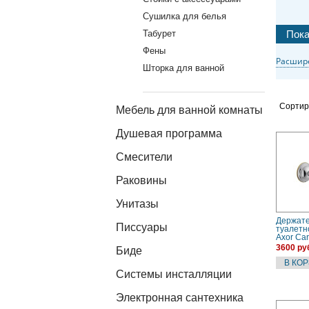
Сушилка для белья
Табурет
Фены
Расшир
Шторка для ванной
Сортир
Мебель для ванной комнаты
Душевая программа
Смесители
Раковины
Унитазы
Держат
Писсуары
туалетн
Axor Car
(414280
3600 ру
Биде
хром
Системы инсталляции
Электронная сантехника