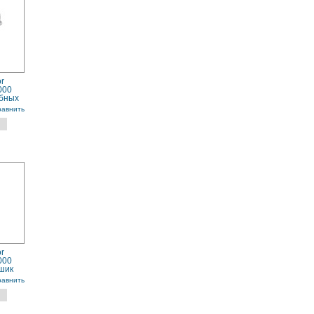
r
000
убных
равнить
r
000
шик
равнить