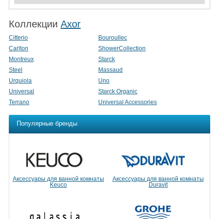
Коллекции
Axor
Citterio
Bouroullec
Carlton
ShowerCollection
Montreux
Starck
Steel
Massaud
Urquiola
Uno
Universal
Starck Organic
Terrano
Universal Accessories
Популярные бренды
Аксессуары для ванной комнаты
Аксессуары для ванной комнаты
Keuco
Duravit