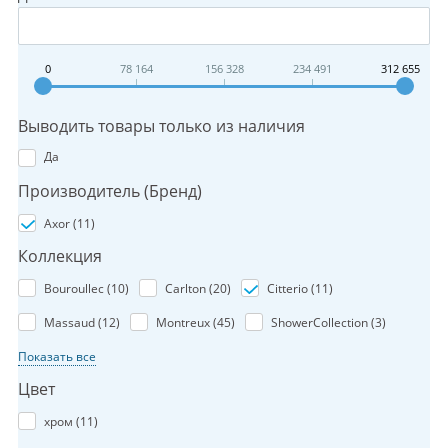
0
78 164
156 328
234 491
312 655
Выводить товары только из наличия
Да
Производитель (Бренд)
Axor (
11
)
Коллекция
Bouroullec (
10
)
Carlton (
20
)
Citterio (
11
)
Massaud (
12
)
Montreux (
45
)
ShowerCollection (
3
)
Показать все
Цвет
хром (
11
)