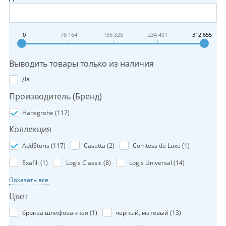
0
78 164
156 328
234 491
312 655
Выводить товары только из наличия
Да
Производитель (Бренд)
Hansgrohe (
117
)
Коллекция
AddStoris (
117
)
Casetta (
2
)
Comtess de Luxe (
1
)
Exafill (
1
)
Logis Classic (
8
)
Logis Universal (
14
)
Показать все
Цвет
бронза шлифованная (
1
)
черный, матовый (
13
)